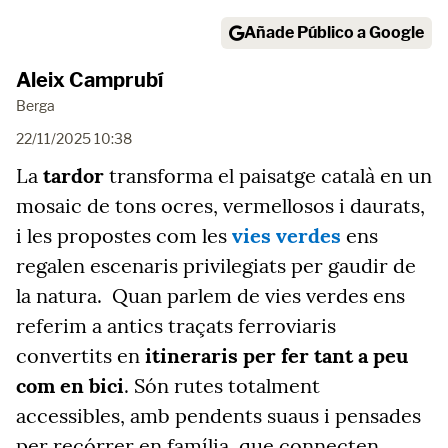
Añade Público a Google
Aleix Camprubí
Berga
22/11/2025 10:38
La
tardor
transforma el paisatge català en un
mosaic de tons ocres, vermellosos i daurats,
i les propostes com les
vies verdes
ens
regalen escenaris privilegiats per gaudir de
la natura. Quan parlem de vies verdes ens
referim a antics traçats ferroviaris
convertits en
itineraris per fer tant a peu
com en bici
. Són rutes totalment
accessibles, amb pendents suaus i pensades
per recórrer en família, que connecten