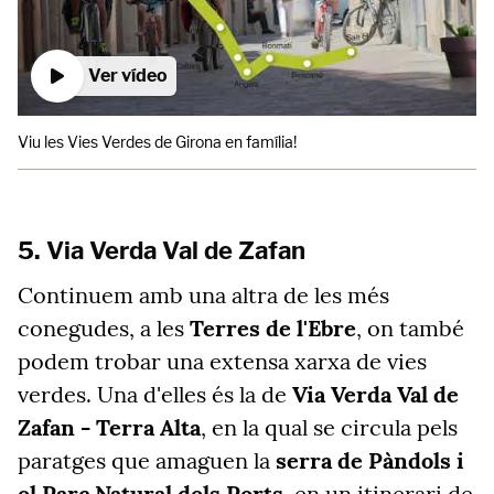
Ver vídeo
Viu les Vies Verdes de Girona en família!
5. Via Verda Val de Zafan
Continuem amb una altra de les més
conegudes, a les
Terres de l'Ebre
, on també
podem trobar una extensa xarxa de vies
verdes. Una d'elles és la de
Via Verda Val de
Zafan - Terra Alta
, en la qual se circula pels
paratges que amaguen la
serra de Pàndols i
el Parc Natural dels Ports
, en un itinerari de