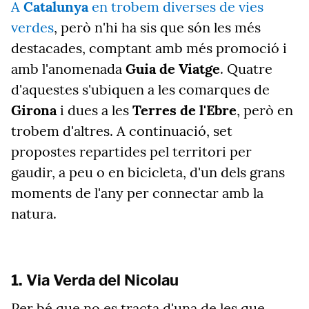
A
Catalunya
en trobem diverses de vies
verdes
, però n'hi ha sis que són les més
destacades, comptant amb més promoció i
amb l'anomenada
Guia de Viatge
. Quatre
d'aquestes s'ubiquen a les comarques de
Girona
i dues a les
Terres de l'Ebre
, però en
trobem d'altres. A continuació, set
propostes repartides pel territori per
gaudir, a peu o en bicicleta, d'un dels grans
moments de l'any per connectar amb la
natura.
1. Via Verda del Nicolau
Per bé que no es tracta d'una de les que