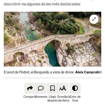
descobrir-ne algunes de les més destacades
El pont de Pedret, al Berguedà, a vista de drone
Aleix Camprubí i P
Comparte
Comenta
Llegir
Grandària
Color de
després
de lletra
fons