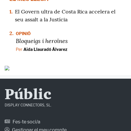
1.
El Govern ultra de Costa Rica accelera el
seu assalt a la Justícia
2.
OPINIÓ
Bloqueigs i heroïnes
Per
Aïda Llauradó Álvarez
Públic
DISPLAY CONNECTORS, SL.
Fes-te soci/a
Gestionar el meu compte