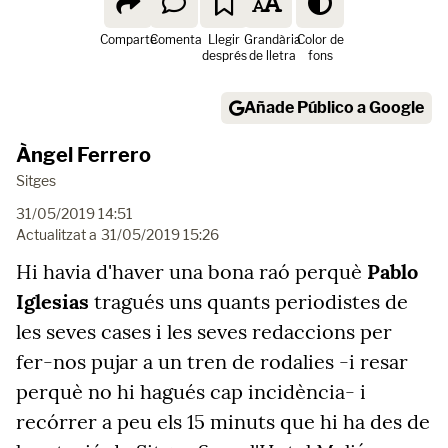
Comparte
Comenta
Llegir
Grandària
Color de
després
de lletra
fons
Añade Público a Google
Àngel Ferrero
Sitges
31/05/2019 14:51
Actualitzat a
31/05/2019 15:26
Hi havia d'haver una bona raó perquè
Pablo
Iglesias
tragués uns quants periodistes de
les seves cases i les seves redaccions per
fer-nos pujar a un tren de rodalies -i resar
perquè no hi hagués cap incidència- i
recórrer a peu els 15 minuts que hi ha des de