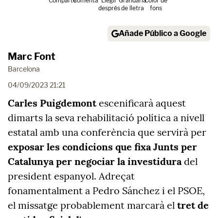
Comparte
Comenta
Llegir
Grandària
Color de
després
de lletra
fons
Añade Público a Google
Marc Font
Barcelona
04/09/2023 21:21
Carles Puigdemont
escenificarà aquest
dimarts la seva rehabilitació política a nivell
estatal amb una conferència que servirà per
exposar les condicions que fixa Junts per
Catalunya per negociar la investidura
del
president espanyol. Adreçat
fonamentalment a Pedro Sánchez i el PSOE,
el missatge probablement marcarà el
tret de