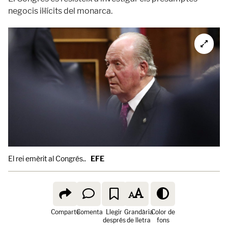
negocis il·lícits del monarca.
El rei emèrit al Congrés..
EFE
Comparte
Comenta
Llegir
Grandària
Color de
després
de lletra
fons