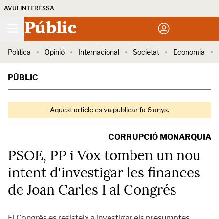
AVUI INTERESSA
Públic
Política
Opinió
Internacional
Societat
Economia
PÚBLIC
Aquest article es va publicar fa 6 anys.
CORRUPCIÓ MONARQUIA
PSOE, PP i Vox tomben un nou
intent d'investigar les finances
de Joan Carles I al Congrés
El Congrés es resisteix a investigar els presumptes