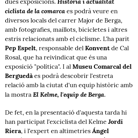
Història i actualitat
dues exposicions.
ciclista de la comarca
es podrà veure en
diversos locals del carrer Major de Berga,
amb fotografies, maillots, bicicletes i altres
estris relacionats amb el ciclisme. L'ha parit
Pep Espelt
, responsable del
Konvent
de Cal
Rosal, que ha reivindicat que és una
exposició "política". I al
Museu Comarcal del
Berguedà
es podrà descobrir l'estreta
relació amb la ciutat d'un equip històric amb
El Kelme, l'equip de Berga
la mostra
.
De fet, en la presentació d'aquesta tarda hi
han participat l'exciclista del Kelme
Jordi
Riera
, i l'expert en altimetries
Ángel