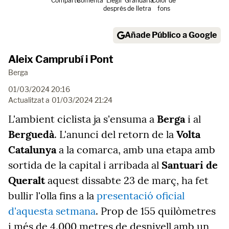
Comparte
Comenta
Llegir
Grandària
Color de
després
de lletra
fons
Añade Público a Google
Aleix Camprubí i Pont
Berga
01/03/2024 20:16
Actualitzat a
01/03/2024 21:24
L'ambient ciclista ja s'ensuma a
Berga
i al
Berguedà
. L'anunci del retorn de la
Volta
Catalunya
a la comarca, amb una etapa amb
sortida de la capital i arribada al
Santuari de
Queralt
aquest dissabte 23 de març, ha fet
bullir l'olla fins a la
presentació oficial
d'aquesta setmana
. Prop de 155 quilòmetres
i més de 4.000 metres de desnivell amb un