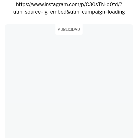
https://www.instagram.com/p/C30sTN-o0td/?
utm_source=ig_embed&utm_campaign=loading
PUBLICIDAD