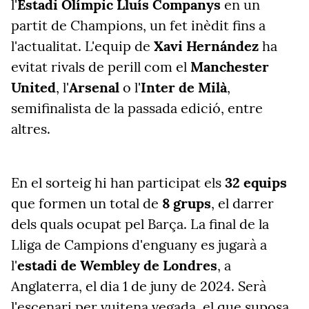
l'
Estadi Olímpic Lluís Companys
en un
partit de Champions, un fet inèdit fins a
l'actualitat. L'equip de
Xavi Hernández
ha
evitat rivals de perill com el
Manchester
United
, l'
Arsenal
o l'
Inter de Milà
,
semifinalista de la passada edició, entre
altres.
En el sorteig hi han participat els
32 equips
que formen un total de
8 grups
, el darrer
dels quals ocupat pel Barça. La final de la
Lliga de Campions d'enguany es jugarà a
l'
estadi de Wembley de Londres
, a
Anglaterra, el dia 1 de juny de 2024. Serà
l'escenari per vuitena vegada, el que suposa