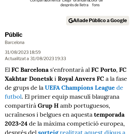
Comparte
Comenta
Llegir
Grandària
Color de
després
de lletra
fons
Añade Público a Google
Públic
Barcelona
31/08/2023 18:59
Actualitzat a
31/08/2023 19:33
El
FC Barcelona
s'enfrontarà al
FC Porto
,
FC
Xakhtar Donetsk
i
Royal Anvers FC
a la fase
de grups de la
UEFA Champions League
de
futbol
. El primer equip masculí blaugrana
compartirà
Grup H
amb portuguesos,
ucraïnesos i belgues en aquesta
temporada
2023-24
de la màxima competició europea,
després del
sorteig
realitzat aquest dijous a