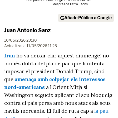
després
de lletra
fons
Añade Público a Google
Juan Antonio Sanz
10/05/2026 20:30
Actualitzat a
11/05/2026 11:25
Iran
ho va deixar clar aquest diumenge: no
només dubta del pla de pau que li intenta
imposar el president Donald Trump, sinó
que
amenaça amb colpejar els interessos
nord-americans
a l'Orient Mitjà si
Washington segueix aplicant el seu bloqueig
contra el país persa amb nous atacs als seus
navilis mercants. El full de ruta cap a
la pau