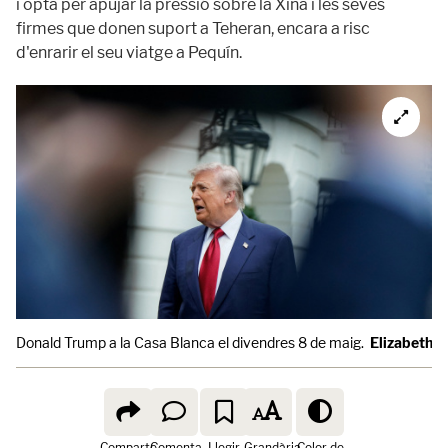
i opta per apujar la pressió sobre la Xina i les seves
firmes que donen suport a Teheran, encara a risc
d'enrarir el seu viatge a Pequín.
Donald Trump a la Casa Blanca el divendres 8 de maig.
Elizabeth 
Comparte
Comenta
Llegir
Grandària
Color de