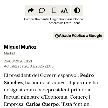
Comparte
Comenta
Llegir
Grandària
Color de
després
de lletra
fons
Añade Público a Google
Miguel Muñoz
Madrid
26/03/2026 18:21
Actualitzat a
26/03/2026 21:05
El president del Govern espanyol,
Pedro
Sánchez
, ha anunciat aquest dijous que ha
designat com a vicepresident primer a
l'actual ministre d'Economia, Comerç i
Empresa,
Carlos Cuerpo.
"Està fent un