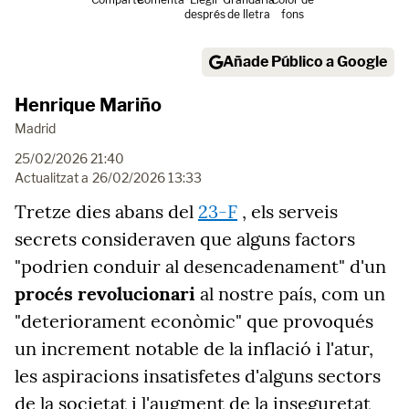
després
de lletra
fons
Añade Público a Google
Henrique Mariño
Madrid
25/02/2026 21:40
Actualitzat a
26/02/2026 13:33
Tretze dies abans del
23-F
, els serveis
secrets consideraven que alguns factors
"podrien conduir al desencadenament" d'un
procés revolucionari
al nostre país, com un
"deteriorament econòmic" que provoqués
un increment notable de la inflació i l'atur,
les aspiracions insatisfetes d'alguns sectors
de la societat i l'augment de la inseguretat