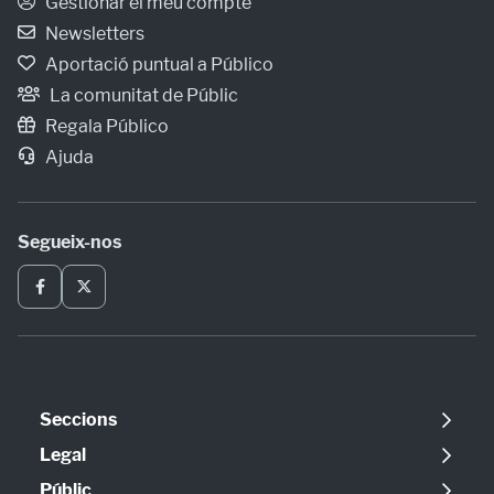
Gestionar el meu compte
Newsletters
Aportació puntual a Público
La comunitat de Públic
Regala Público
Ajuda
Segueix-nos
Seccions
Política
Legal
Opinió
Avís legal
Públic