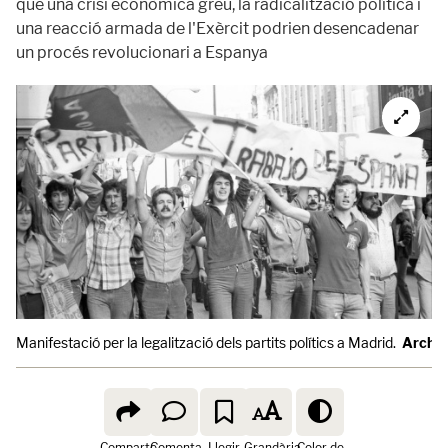
que una crisi econòmica greu, la radicalització política i
una reacció armada de l'Exèrcit podrien desencadenar
un procés revolucionari a Espanya
Manifestació per la legalització dels partits polítics a Madrid.
Archiv
Comparte
Comenta
Llegir
Grandària
Color de