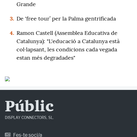
Grande
3.
De ‘free tour’ per la Palma gentrificada
4.
Ramon Castell (Assemblea Educativa de
Catalunya): "L'educació a Catalunya està
col·lapsant, les condicions cada vegada
estan més degradades"
Públic
DISPLAY CONNECTORS, SL.
Fes-te soci/a