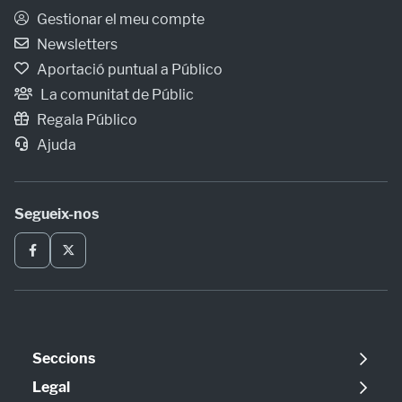
Gestionar el meu compte
Newsletters
Aportació puntual a Público
La comunitat de Públic
Regala Público
Ajuda
Segueix-nos
Seccions
Política
Legal