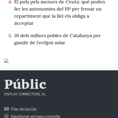
4.
El pols pels menors de Ceuta: què poden
fer les autonomies del PP per frenar un
repartiment que la llei els obliga a
acceptar
5.
10 dels millors pobles de Catalunya per
gaudir de l'eclipsi solar
Públic
DISPLAY CONNECTORS, SL.
Fes-te soci/a
Gestionar el meu compte