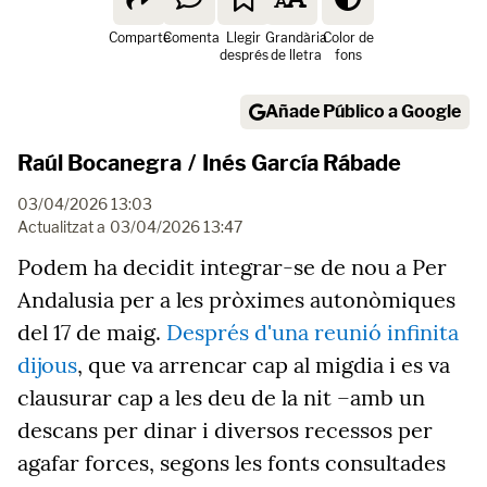
Comparte
Comenta
Llegir
Grandària
Color de
després
de lletra
fons
Añade Público a Google
Raúl Bocanegra
/
Inés García Rábade
03/04/2026 13:03
Actualitzat a
03/04/2026 13:47
Podem ha decidit integrar-se de nou a Per
Andalusia per a les pròximes autonòmiques
del 17 de maig.
Després d'una reunió infinita
dijous
, que va arrencar cap al migdia i es va
clausurar cap a les deu de la nit –amb un
descans per dinar i diversos recessos per
agafar forces, segons les fonts consultades