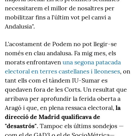
necessitarem el millor de nosaltres per
mobilitzar fins a l'últim vot pel canvi a
Andalusia".
L'acostament de Podem no pot llegir-se
només en clau andalusa. Fa mig mes, els
morats enfrontaven
una segona patacada
electoral en terres castellanes i lleoneses
, on
tant ells com el tàndem IU-Sumar es
quedaven fora de les Corts. Un resultat que
arribava per aprofundir la ferida oberta a
Aragó i que, en plena ressaca electoral,
la
direcció de Madrid qualificava de
"desastrós"
. Tampoc els últims sondejos —
com el de GAD3 o el de SocioMétrica—