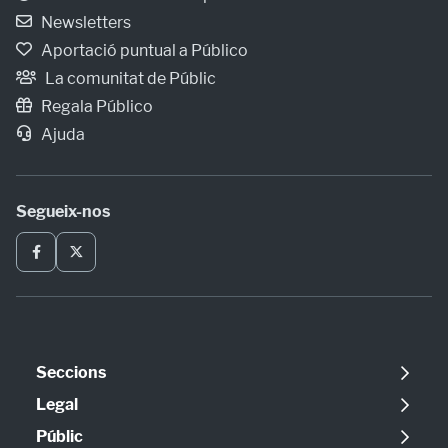
Newsletters
Aportació puntual a Público
La comunitat de Públic
Regala Público
Ajuda
Segueix-nos
Seccions
Política
Legal
Opinió
Avís legal
Públic