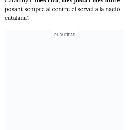
Catalunya "
més rica, més justa i més lliure
,
posant sempre al centre el servei a la nació
catalana".
PUBLICIDAD