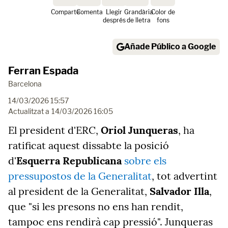
Comparte
Comenta
Llegir
Grandària
Color de
després
de lletra
fons
Añade Público a Google
Ferran Espada
Barcelona
14/03/2026 15:57
Actualitzat a
14/03/2026 16:05
El president d'ERC,
Oriol Junqueras
, ha
ratificat aquest dissabte la posició
d'
Esquerra Republicana
sobre els
pressupostos de la Generalitat
, tot advertint
al president de la Generalitat,
Salvador Illa
,
que "si les presons no ens han rendit,
tampoc ens rendirà cap pressió". Junqueras