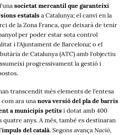
d'una
societat mercantil que garanteixi
rsions estatals
a Catalunya; el canvi en la
ci de la Zona Franca, que deixarà de tenir
panyol per poder estar sota control
itat i l'Ajuntament de Barcelona; o el
ibutària de Catalunya (ATC) amb l'objectiu
ssumeixi progressivament la gestió i
postos.
 han transcendit més elements de l'entesa
C, com ara una
nova versió del pla de barris
nt a municipis petits
i dotat amb 400
s quatre anys. A més, també es destinaran
Nació
'impuls del català
. Segons avança
,