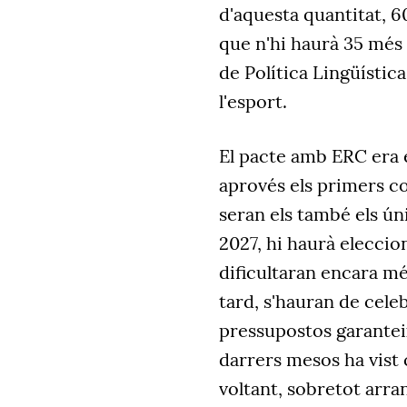
d'aquesta quantitat, 6
que n'hi haurà 35 més
de Política Lingüística
l'esport.
El pacte amb ERC era e
aprovés els primers c
seran els també els ún
2027, hi haurà eleccion
dificultaran encara mé
tard, s'hauran de cele
pressupostos garanteix
darrers mesos ha vist 
voltant, sobretot arra