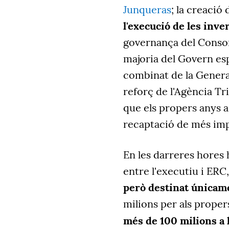
Junqueras
; la creació 
l'execució de les inve
governança del Consor
majoria del Govern es
combinat de la General
reforç de l'Agència Tr
que els propers anys a
recaptació de més im
En les darreres hores
entre l'executiu i ER
però destinat únicame
milions per als proper
més de 100 milions a l