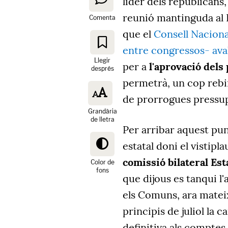
líder dels republicans
reunió mantinguda al P
Comenta
que el
Consell Nacional
entre congressos- aval
Llegir
per a
l'aprovació dels
després
permetrà, un cop rebin
de prorrogues pressup
Grandària
de lletra
Per arribar aquest pu
estatal doni el vistipl
comissió bilateral Es
Color de
fons
que dijous es tanqui l
els Comuns, ara mateix
principis de juliol la 
definitiva als comptes.