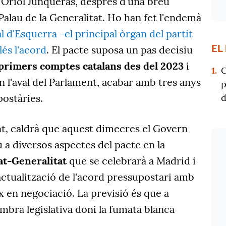
, Oriol Junqueras, després d'una breu
alau de la Generalitat. Ho han fet l'endemà
 d'Esquerra -el principal òrgan del partit
EL
és l'acord
. El pacte suposa un pas decisiu
 primers comptes catalans des del 2023
i
1.
C
 l'aval del Parlament, acabar amb tres anys
p
d
ostàries.
nt, caldrà que aquest dimecres el Govern
au a diversos aspectes del pacte en la
tat-Generalitat
que se celebrarà a Madrid i
'actualització de l'acord pressupostari amb
 en negociació. La previsió és que a
cambra legislativa doni la fumata blanca