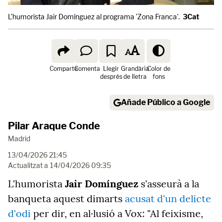
L'humorista Jair Domínguez al programa 'Zona Franca'.
3Cat
Comparte
Comenta
Llegir
Grandària
Color de
després
de lletra
fons
Añade Público a Google
Pilar Araque Conde
Madrid
13/04/2026 21:45
Actualitzat a
14/04/2026 09:35
L'humorista
Jair Domínguez
s'asseurà a la
banqueta aquest dimarts
acusat d'un delicte
d'odi
per dir, en al·lusió a Vox: "Al feixisme,