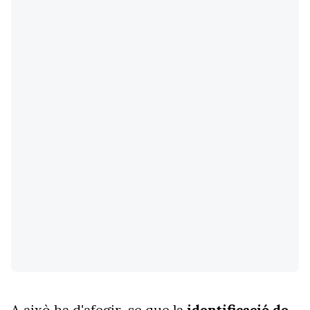
A això ha d'afegir-se que la
identificació de