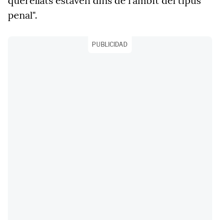
querellats estaven dins de l'àmbit del tipus
penal".
PUBLICIDAD