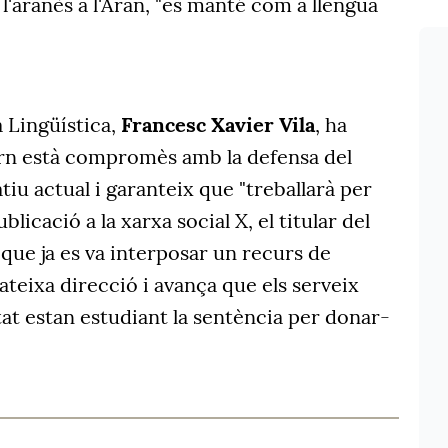
i l'aranès a l'Aran, "es manté com a llengua
a Lingüística,
Francesc Xavier Vila
, ha
rn està compromès amb la defensa del
tiu actual i garanteix que "treballarà per
licació a la xarxa social X, el titular del
ue ja es va interposar un recurs de
teixa direcció i avança que els serveix
itat estan estudiant la sentència per donar-