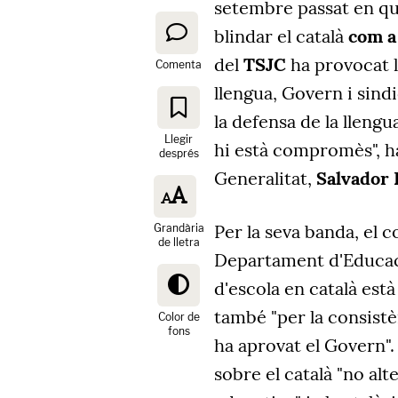
setembre passat en qu
blindar el català
com a
del
TSJC
ha provocat l
Comenta
llengua, Govern i sind
la defensa de la llengu
Llegir
hi està compromès", ha
després
Generalitat,
Salvador I
Per la seva banda, el c
Grandària
de lletra
Departament d'Educa
d'escola en català està
també "per la consistè
Color de
fons
ha aprovat el Govern".
sobre el català "no alt