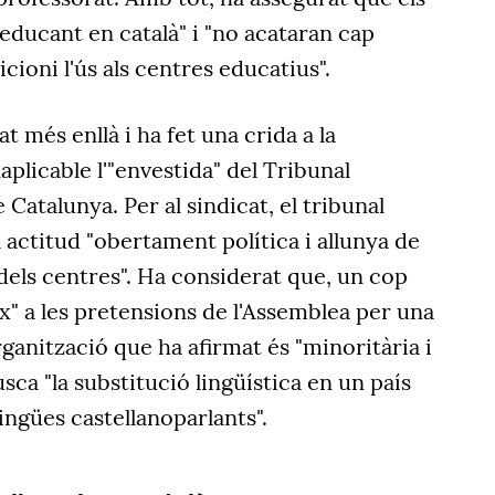
educant en català" i "no acataran cap
cioni l'ús als centres educatius".
t més enllà i ha fet una crida a la
aplicable l'"envestida" del Tribunal
 Catalunya. Per al sindicat, el tribunal
actitud "obertament política i allunya de
 dels centres". Ha considerat que, un cop
ix" a les pretensions de l'Assemblea per una
rganització que ha afirmat és "minoritària i
sca "la substitució lingüística en un país
ngües castellanoparlants".