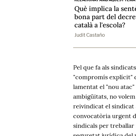
Què implica la sen
bona part del decre
català a l'escola?
Judit Castaño
Pel que fa als sindicat
"compromís explícit" d
lamentat el "nou atac"
ambigüitats, no volem 
reivindicat el sindicat
convocatòria urgent d
sindicals per treballar
seguretat jurídica del