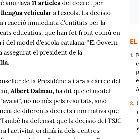
è anul·lava
11 articles
del decret per
 llengua vehicular
a l'escola. La decisió
a reacció immediata d'entitats per la
icats educatius, que han fet front comú en
EL
a i del model d'escola catalana. "El Govern
 assegurat el president de la
1.
P
lla
.
c
p
e
onseller de la Presidència i ara a càrrec del
ció,
Albert Dalmau,
ha dit que el model
 "avalat", no només pels resultats, sinó
2.
ncia de diferents decrets i normativa que
 També ha defensat que la decisió del TSJC
era l'activitat ordinària dels centres