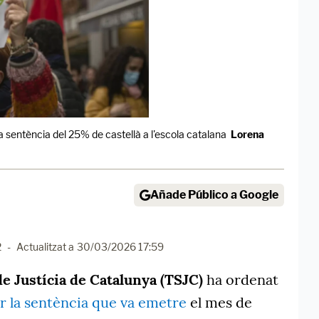
a sentència del 25% de castellà a l'escola catalana
Lorena
Añade Público a Google
2
-
Actualitzat a
30/03/2026 17:59
e Justícia de Catalunya (TSJC)
ha ordenat
r la sentència que va emetre
el mes de