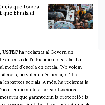
tència que tomba
t que blinda el
s,
USTEC
ha reclamat al Govern un
e defensa de l'educació en català i ha
 al model d'escola en català. "No volem
silencis, no volem més pedaços", ha
 a les xarxes socials. A més, ha reclamat la
'una reunió amb les organitzacions
 mesures que garanteixin la protecció i la
 professorat. Amb tot, ha assegurat que els