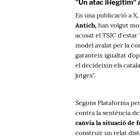
"Un atac il·legítim" 
En una publicació a X,
Antich,
han volgut most
acusat el TSJC d'estar
model avalat per la c
garanteix igualtat d’o
el decideixin els catal
jutges".
Segons Plataforma per
contra la sentència de
canvia la situació de 
construir un relat dis