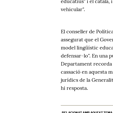
educatius" i el català, 
vehicular".
El conseller de Polític
assegurat que el Gove
model lingüístic educa
defensar-lo". En una pub
Departament recorda q
cassació en aquesta ma
jurídics de la General
hi resposta.
RELACIONAT AMB AQUEST TEMA