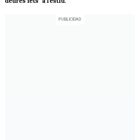
deures fets" a l'estiu
.
PUBLICIDAD