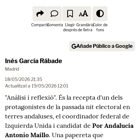
Comparte
Comenta
Llegir
Grandària
Color de
després
de lletra
fons
Añade Público a Google
Inés García Rábade
Madrid
18/05/2026 21:35
Actualitzat a
19/05/2026 12:01
"Anàlisi i reflexió". És la recepta d'un dels
protagonistes de la passada nit electoral en
terres andaluses, el coordinador federal de
Izquierda Unida i candidat de
Por Andalucía
Antonio Maíllo
. Una papereta que