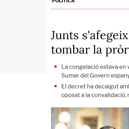
POLÍTICA
Junts s'afegeix
tombar la pròr
La congelació estava en v
Sumar del Govern espanyo
El decret ha decaigut amb
oposat a la convalidació,