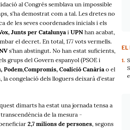
idació al Congrés semblava un impossible
mps, s'ha demostrat com a tal. Les dretes no
a de les seves coordenades inicials i els
Vox,
Junts per Catalunya
i
UPN
han acabat,
bar el decret. En total, 177 vots vermells.
EL
NV
s'han abstingut. No han estat suficients,
 dels grups del Govern espanyol (PSOE
i
1.
S
S
,
Podem
,
Compromís,
Coalició Canària
o el
e
, la congelació dels lloguers deixarà d'estar
'aquest dimarts ha estat una jornada tensa a
a transcendència de la mesura -
beneficiar
2,7 milions de persones
, segons