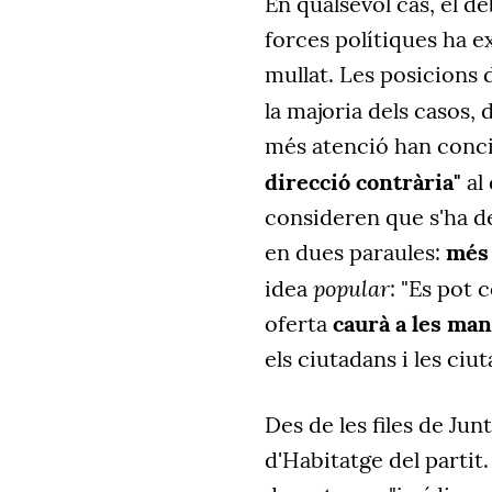
En qualsevol cas, el de
forces polítiques ha ex
mullat. Les posicions d
la majoria dels casos, 
més atenció han concit
direcció contrària"
al 
consideren que s'ha d
en dues paraules:
més 
popular
idea
: "Es pot 
oferta
caurà a les man
els ciutadans i les ciu
Des de les files de Jun
d'Habitatge del partit.