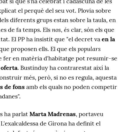
bat sí que s'ha celebrat i cadascuna de les
plicat el perquè del seu vot. Plovia sobre
els diferents grups estan sobre la taula, en
nos, és
des de fa temps. Els
clar, són els que
at. El PP ha insistit que "el decret va
en la
populars
que proposen ells. El que els
e fer en matèria d'habitatge pot resumir-se
oferta
. Bustinduy ha contrarestat així la
construir més, però, si no es regula, aquesta
s de fons
amb els quals no poden competir
tadanes".
ts ha parlat
Marta Madrenas
, portaveu
 L'exalcaldessa de Girona ha definit el