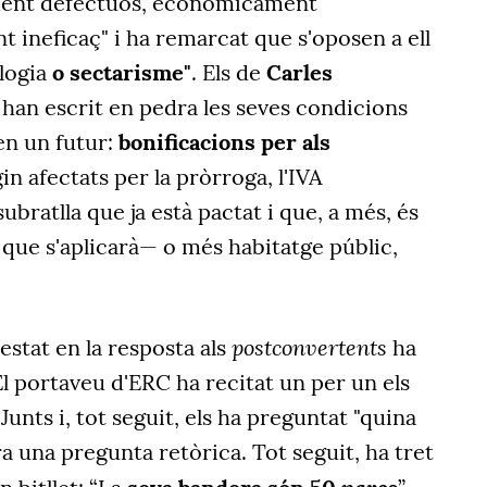
ment defectuós, econòmicament
t ineficaç" i ha remarcat que s'oposen a ell
ologia
o sectarisme"
. Els de
Carles
, han escrit en pedra les seves condicions
 en un futur:
bonificacions per als
n afectats per la pròrroga, l'IVA
bratlla que ja està pactat i que, a més, és
que s'aplicarà— o més habitatge públic,
postconvertents
stat en la resposta als
ha
El portaveu d'ERC ha recitat un per un els
unts i, tot seguit, els ha preguntat "quina
ra una pregunta retòrica. Tot seguit, ha tret