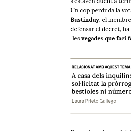
s'estaven duent a term
Un cop perduda la vota
Bustinduy
, el membre
defensar el decret, ha
"les
vegades que faci f
RELACIONAT AMB AQUEST TEMA
A casa dels inquilin
sol·licitat la pròrr
bestioles ni número
Laura Prieto Gallego