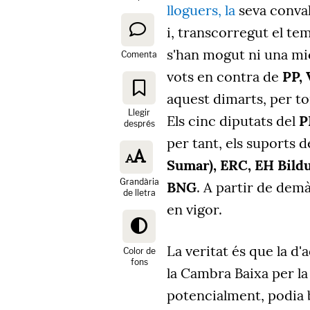
lloguers, la
seva conval
i, transcorregut el te
s'han mogut ni una mic
Comenta
vots en contra de
PP,
aquest dimarts, per tom
Llegir
Els cinc diputats del
P
després
per tant, els suports
Sumar),
ERC,
EH Bildu
Grandària
BNG
. A partir de demà
de lletra
en vigor.
La veritat és que la d
Color de
fons
la Cambra Baixa per l
potencialment, podia 