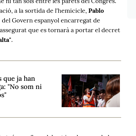
e ni tan sols entre les parets del Congrés.
ció, a la sortida de l'hemicicle,
Pablo
 del Govern espanyol encarregat de
 assegurat que es tornarà a portar el decret
alta"
.
s que ja han
oga: "No som ni
s"