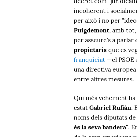
decret com "jurídica
incoherent i socialmen
per això i no per "ide
Puigdemont
, amb tot
per asseure's a parlar
propietaris
que es vegi
franquiciat
—el PSOE su
una directiva europea 
entre altres mesures.
Qui més vehement ha e
estat
Gabriel Rufián
. 
noms dels diputats de J
és la seva bandera"
. E