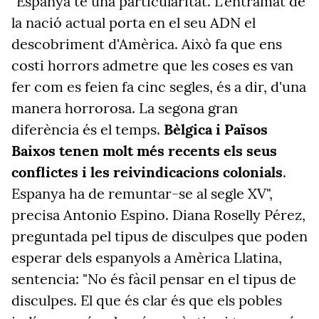
"Espanya té una particularitat. L'entramat de
la nació actual porta en el seu ADN el
descobriment d'Amèrica. Això fa que ens
costi horrors admetre que les coses es van
fer com es feien fa cinc segles, és a dir, d'una
manera horrorosa. La segona gran
diferència és el temps.
Bèlgica i Països
Baixos tenen molt més recents els seus
conflictes i les reivindicacions colonials
.
Espanya ha de remuntar-se al segle XV",
precisa Antonio Espino. Diana Roselly Pérez,
preguntada pel tipus de disculpes que poden
esperar dels espanyols a Amèrica Llatina,
sentencia: "No és fàcil pensar en el tipus de
disculpes. El que és clar és que els pobles