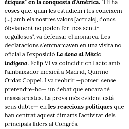
ètiques" en la conquesta d'Amèrica
. "Hi ha
coses que, quan les estudiem i les coneixem
(...) amb els nostres valors [actuals], doncs
òbviament no poden fer-nos sentir
orgullosos", va defensar el monarca. Les
declaracions s'emmarcaven en una visita no
La dona al Mèxic
oficial a l'exposició
indígena
. Felip VI va coincidir en l'acte amb
l'ambaixador mexicà a Madrid, Quirino
Ordaz Coppel. I va reobrir —potser, sense
pretendre-ho—
un debat que encara té
massa arestes. La prova més evident està —
sens dubte— en
les reaccions polítiques
que
han centrat aquest dimarts l'activitat dels
principals líders al Congrés.