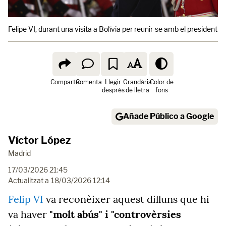
Felipe VI, durant una visita a Bolívia per reunir-se amb el president 
Comparte
Comenta
Llegir
Grandària
Color de
després
de lletra
fons
Añade Público a Google
Víctor López
Madrid
17/03/2026 21:45
Actualitzat a
18/03/2026 12:14
Felip VI
va reconèixer aquest dilluns que hi
va haver
"molt abús" i "controvèrsies