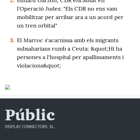
2.
Eduard Garzón, CDR encausat en
l'Operació Judes: "Els CDR no ens vam
mobilitzar per arribar ara a un acord per
un tren orbital"
3.
El Marroc s'acarnissa amb els migrants
subsaharians rumb a Ceuta: &quot;Hi ha
persones a l'hospital per apallissaments i
violacions&quot;
Públic
DISPLAY CONNECTORS, SL.