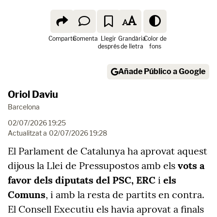
Comparte
Comenta
Llegir
Grandària
Color de
després
de lletra
fons
Añade Público a Google
Oriol Daviu
Barcelona
02/07/2026 19:25
Actualitzat a
02/07/2026 19:28
El Parlament de Catalunya ha aprovat aquest
dijous la Llei de Pressupostos amb els
vots a
favor dels diputats del PSC, ERC
i
els
Comuns
, i amb la resta de partits en contra.
El Consell Executiu els havia aprovat a finals