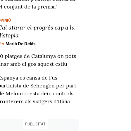
el conjunt de la premsa"
OPINIÓ
Cal aturar el progrés cap a la
distopia
Per
Marià De Delàs
10 platges de Catalunya on pots
anar amb el gos aquest estiu
Espanya es cansa de l'ús
partidista de Schengen per part
de Meloni i restableix controls
fronterers als viatgers d'Itàlia
PUBLICITAT