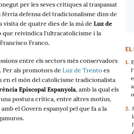
onegut per les seves crítiques al traspassat
a fèrria defensa del tradicionalisme dins de
na visita de quatre dies de la mà de
Luz de
 que reivindica l'ultracatolicisme i la
Francisco Franco.
EL
ssions entre els sectors més conservadors
1.
E
a. Per als promotors de
Luz de Trento
es
l
e
u en el món del catolicisme tradicionalista
a
rència Episcopal Espanyola
, amb la qual els
o
na postura crítica, entre altres motius,
 amb el Govern espanyol pel que fa a la
2.
lgamuros.