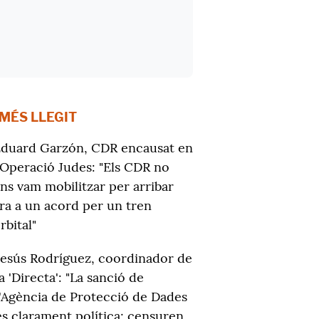
 MÉS LLEGIT
duard Garzón, CDR encausat en
'Operació Judes: "Els CDR no
ns vam mobilitzar per arribar
ra a un acord per un tren
rbital"
Jesús Rodríguez, coordinador de
la 'Directa': "La sanció de
l'Agència de Protecció de Dades
és clarament política; censuren