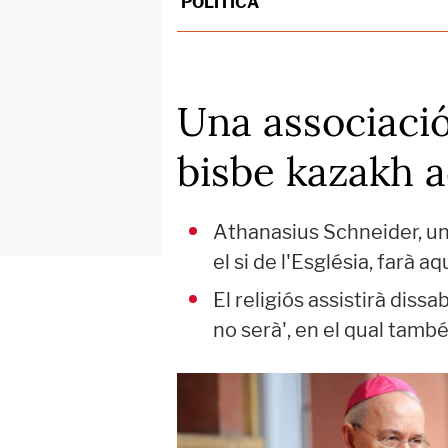
POLÍTICA
Una associació
bisbe kazakh a
Athanasius Schneider, una
el si de l'Església, farà 
El religiós assistirà diss
no serà', en el qual també