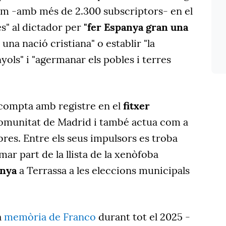
ram -amb més de 2.300 subscriptors- en el
es" al dictador per
"fer Espanya gran una
 una nació cristiana" o establir "la
ols" i "agermanar els pobles i terres
compta amb registre en el
fitxer
omunitat de Madrid i també actua com a
bres. Entre els seus impulsors es troba
rmar part de la llista de la xenòfoba
unya
a Terrassa a les eleccions municipals
a
memòria de Franco
durant tot el 2025 -