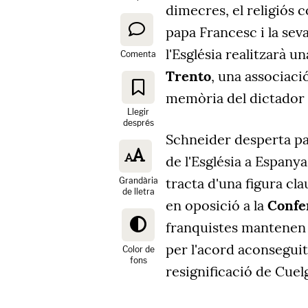
dimecres, el religiós c
papa Francesc i la sev
l'Església realitzarà u
Comenta
Trento
, una associació
memòria del dictador 
Llegir
després
Schneider desperta pa
de l'Església a Espany
tracta d'una figura cla
Grandària
de lletra
en oposició a la
Confe
franquistes mantenen u
per l'acord aconseguit
Color de
fons
resignificació de Cue