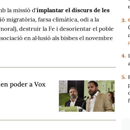
b la missió d'
implantar el discurs de les
ió migratòria, farsa climàtica, odi a la
3.
oral), destruir la Fe i desorientar el poble
'associació en al·lusió als bisbes el novembre
4.
5.
nen poder a Vox