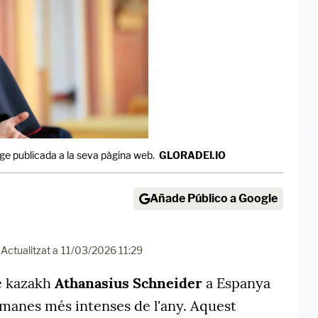
ge publicada a la seva pàgina web.
GLORADEI.IO
Añade Público a Google
Actualitzat a
11/03/2026 11:29
be kazakh
Athanasius Schneider
a Espanya
tmanes més intenses de l'any. Aquest