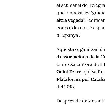
al seu canal de Teleg
qual donava les "gràci
altra vegada",
"edificar
concòrdia entre espany
d'Espanya".
Aquesta organització 
d'associacions
de la C
empresa editora de lli
Oriol Ferré
, qui va fo
Plataforma per Catal
del 2015.
Després de defensar l