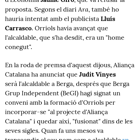
Ara
proposta. Segons el diari
, també ho
hauria intentat amb el publicista
Lluís
Carrasco
. Orriols havia avançat que
l'alcaldable, que s'ha desdit, era un "home
conegut".
En la roda de premsa d'aquest dijous, Aliança
Catalana ha anunciat que
Judit Vinyes
serà l'alcaldable a Berga, després que Berga
Grup Independent (BeGI) hagi signat un
conveni amb la formació d'Orriols per
incorporar-se "al projecte d'Aliança
Catalana" i quedar així, "fusionat" dins de les
seves sigles.
Quan fa uns mesos va
transcendir el seu nom com a alcaldable
va