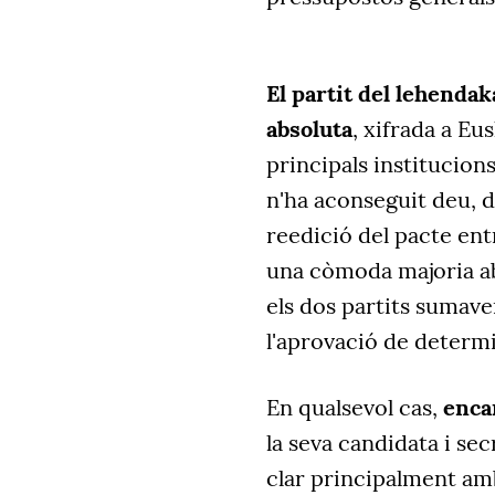
El partit del lehendak
absoluta
, xifrada a Eus
principals institucion
n'ha aconseguit deu, 
reedició del pacte ent
una còmoda majoria ab
els dos partits sumave
l'aprovació de determi
En qualsevol cas,
encar
la seva candidata i sec
clar principalment am