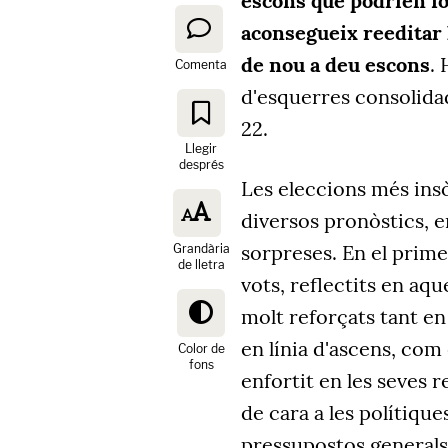
escons que podrien fo
aconsegueix reeditar 
de nou a deu escons
. 
Comenta
d'esquerres consolidad
22.
Llegir
després
Les eleccions més insò
diversos pronòstics, 
sorpreses. En el prime
Grandària
de lletra
vots, reflectits en aqu
molt reforçats tant en
en línia d'ascens, com
Color de
fons
enfortit en les seves
de cara a les polítiqu
pressupostos generals 