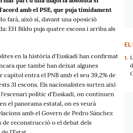
rmar part d'una majoria absoluta si
l'acord amb el PSE, que puja tímidament
Ho farà, això sí, davant una oposició
a: EH Bildu puja quatre escons i arriba als
EL
lites en la història d'Euskadi han confirmat
1.
L
encara que també han deixat algunes
d
r capítol entra el PNB amb el seu 39,2% de
ests 31 escons. Els nacionalistes surten així
 l'escenari polític d'Euskadi, on continuen
 en el panorama estatal, on es veurà
 relacions amb el Govern de Pedro Sánchez
es de reconstrucció o el debat dels
de l'Estat.