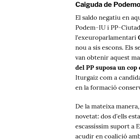
Caiguda de Podemo
El saldo negatiu en aq
Podem-IU i PP-Ciutada
l'exeuroparlamentari
nou a sis escons. Els s
van obtenir aquest m
del PP suposa un cop 
Iturgaiz com a candida
en la formació conser
De la mateixa manera, 
novetat: dos d'ells es
escassíssim suport a E
acudir en coalició amb