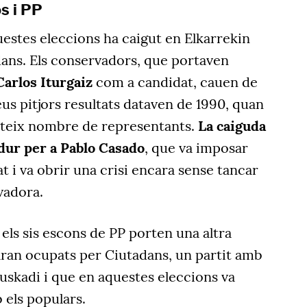
s i PP
uestes eleccions ha caigut en Elkarrekin
ns. Els conservadors, que portaven
Carlos Iturgaiz
com a candidat, cauen de
eus pitjors resultats dataven de 1990, quan
ateix nombre de representants.
La caiguda
dur per a Pablo Casado
, que va imposar
t i va obrir una crisi encara sense tancar
vadora.
els sis escons de PP porten una altra
taran ocupats per Ciutadans, un partit amb
uskadi i que en aquestes eleccions va
 els populars.