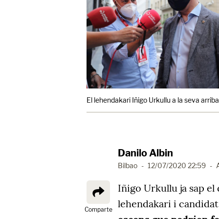
El lehendakari Iñigo Urkullu a la seva arrib
Danilo Albin
Bilbao
-
12/07/2020 22:59
-
Iñigo Urkullu ja sap el
lehendakari i candidat
Comparte