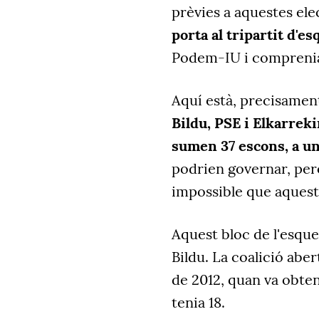
prèvies a aquestes el
porta al tripartit d'e
Podem-IU i comprenia
Aquí està, precisament
Bildu, PSE i Elkarrek
sumen 37 escons, a un 
podrien governar, però
impossible que aquest
Aquest bloc de l'esque
Bildu. La coalició abert
de 2012, quan va obteni
tenia 18.