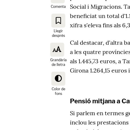
Social i Migracions. T
Comenta
beneficiat un total d'
xifra s'eleva fins als 6,
Llegir
després
Cal destacar, d'altra b
a les quatre províncies
als 1.445,73 euros, a T
Grandària
de lletra
Girona 1.264,15 euros i
Color de
fons
Pensió mitjana a Ca
Si parlem en termes ge
inclou les prestacions 