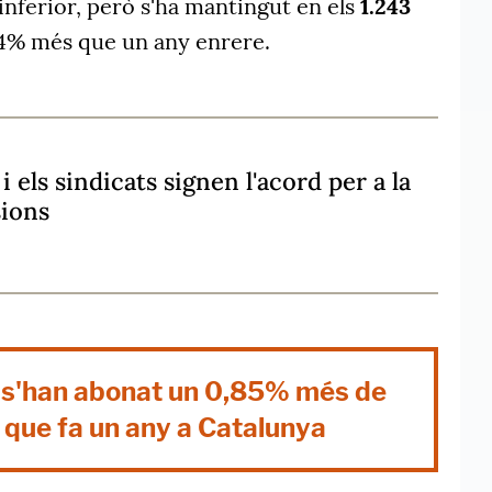
inferior, però s'ha mantingut en els
1.243
64% més que un any enrere.
 els sindicats signen l'acord per a la
sions
 s'han abonat un 0,85% més de
 que fa un any a Catalunya