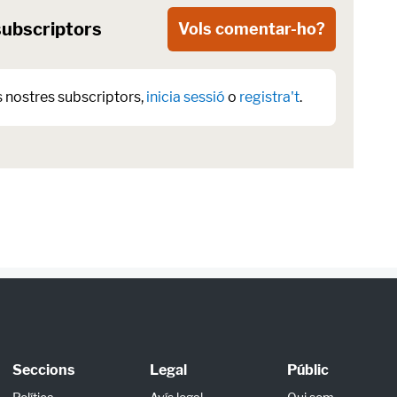
subscriptors
Vols comentar-ho?
s nostres subscriptors,
inicia sessió
o
registra't
.
Seccions
Legal
Públic