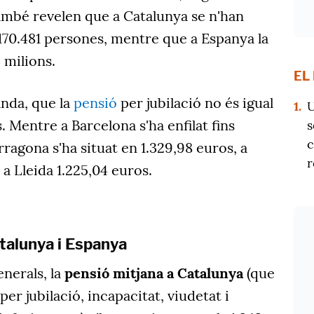
ambé revelen que a Catalunya se n'han
1.170.481 persones, mentre que a Espanya la
3 milions.
EL
anda, que la
pensió
per jubilació no és igual
1.
U
. Mentre a Barcelona s'ha enfilat fins
s
c
arragona s'ha situat en 1.329,98 euros, a
r
 a Lleida 1.225,04 euros.
talunya i Espanya
nerals, la
pensió mitjana a Catalunya
(que
per jubilació, incapacitat, viudetat i