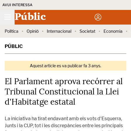
AVUI INTERESSA
Públic
Política
Opinió
Internacional
Societat
Economia
PÚBLIC
Aquest article es va publicar fa 3 anys.
El Parlament aprova recórrer al
Tribunal Constitucional la Llei
d'Habitatge estatal
La iniciativa ha tirat endavant amb els vots d'Esquerra,
Junts i la CUP, tot i les discrepàncies entre les principals