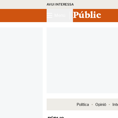
AVUI INTERESSA
Públic
Menú
Política
Opinió
Int