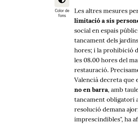
Les altres mesures per
Color de
fons
limitació a sis person
social en espais públic
tancament dels jardins i
hores; i la prohibició 
les 08.00 hores del mat
restauració. Precisamen
Valencià decreta que 
no en barra
, amb taul
tancament obligatori a
resolució demana ajorna
imprescindibles", ha af