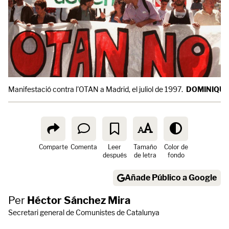
Manifestació contra l'OTAN a Madrid, el juliol de 1997.
DOMINIQUE 
Comparte
Comenta
Leer
Tamaño
Color de
después
de letra
fondo
Añade Público a Google
Per
Héctor Sánchez Mira
Secretari general de Comunistes de Catalunya