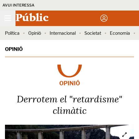
AVUI INTERESSA
Públic
Política
Opinió
Internacional
Societat
Economia
OPINIÓ
OPINIÓ
Derrotem el "retardisme"
climàtic