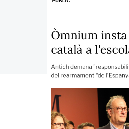
PÚBLIC
Òmnium insta le
català a l'esc
Antich demana "responsabilita
del rearmament "de l'Espany