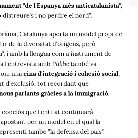
ament "de l'Espanya més anticatalanista",
distreure's i no perdre el nord".
rània, Catalunya aporta un model propi de
tir de la diversitat d'orígens, però
va", i amb la llengua com a instrument de
Públic
 a l'entrevista amb
també va
a com una
eina d'integració i cohesió social
,
t d'exclusió, tot recordant que
nous parlants gràcies a la immigració.
a conclòs que l'entitat continuarà
i apostant per un model en el qual la
epresenti també "la defensa del país".