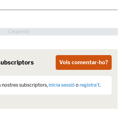
subscriptors
Vols comentar-ho?
s nostres subscriptors,
inicia sessió
o
registra't
.