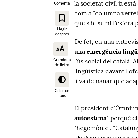
la societat civil ja es
Comenta
com a "columna vertebr
que s'hi sumi l'esfera 
Llegir
després
De fet, en una entrevi
una emergència lingüí
l'ús social del català.
Grandària
de lletra
lingüística davant l'ofe
i va demanar que adapt
Color de
fons
El president d'Òmni
autoestima"
perquè el 
"hegemònic". "Catalun
els grans consensos qu