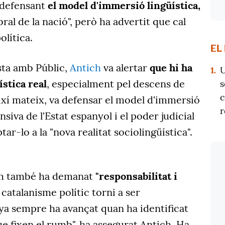
tà defensant
el model d'immersió lingüística,
al de la nació", però ha advertit que cal
política.
EL
sta amb Públic,
Antich
va alertar
que hi ha
1.
U
stica real
, especialment pel descens de
s
c
 Així mateix, va defensar el model d'immersió
r
nsiva de l'Estat espanyol i el poder judicial
ar-lo a la "nova realitat sociolingüística".
um també ha demanat
"responsabilitat i
catalanisme polític torni a ser
ya sempre ha avançat quan ha identificat
e fixen el rumb", ha assegurat Antich. Ha