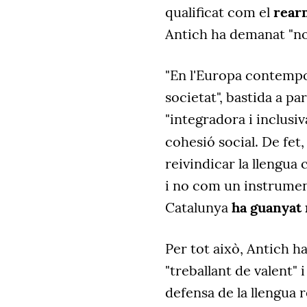
qualificat com el
rearm
Antich ha demanat "no 
"En l'Europa contempo
societat", bastida a par
"integradora i inclusi
cohesió social. De fet,
reivindicar la llengu
i no com un instrumen
Catalunya
ha guanyat 
Per tot això, Antich h
"treballant de valent" 
defensa de la llengua r