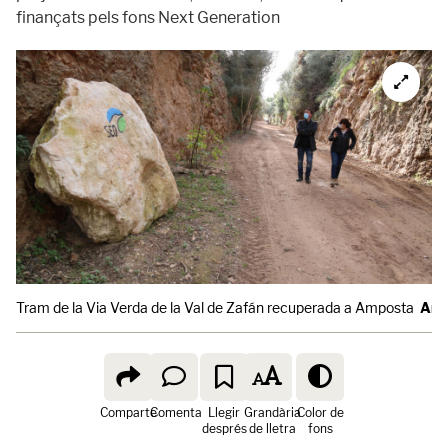
finançats pels fons Next Generation
Tram de la Via Verda de la Val de Zafán recuperada a Amposta
Ann
Comparte
Comenta
Llegir
Grandària
Color de
després
de lletra
fons