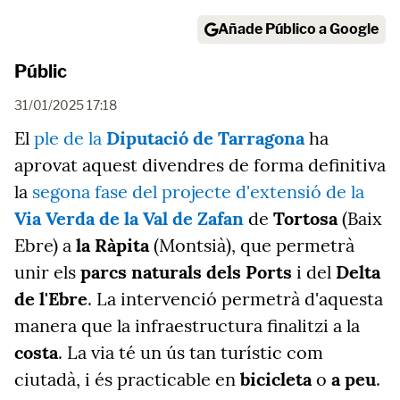
Añade Público a Google
Públic
31/01/2025 17:18
El
ple de la
Diputació de Tarragona
ha
aprovat aquest divendres de forma definitiva
la
segona fase del projecte d'extensió de la
Via Verda de la Val de Zafan
de
Tortosa
(Baix
Ebre) a
la Ràpita
(Montsià), que permetrà
unir els
parcs naturals dels Ports
i del
Delta
de l'Ebre
. La intervenció permetrà d'aquesta
manera que la infraestructura finalitzi a la
costa
. La via té un ús tan turístic com
ciutadà, i és practicable en
bicicleta
o
a peu
.