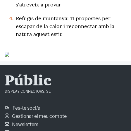
s'atreveix a provar
4.
Refugis de muntanya: 11 propostes per
escapar de la calor i reconnectar amb la
natura aquest estiu
Públic
DISPLAY CONNECTORS, SL.
Fes-te soci/a
Gestionar el meu compte
Newsletters