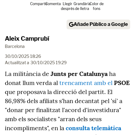
Comparte
Comenta
Llegir
Grandària
Color de
després
de lletra
fons
Añade Público a Google
Aleix Camprubí
Barcelona
30/10/2025 18:26
Actualitzat a
30/10/2025 19:29
La militància de
Junts per Catalunya
ha
donat llum verda al
trencament amb el
PSOE
que proposava la direcció del partit. El
86,98% dels
afiliats s'han decantat pel 'sí' a
"donar per finalitzat l'acord d'investidura"
amb els socialistes "arran dels seus
incompliments", en la
consulta telemàtica