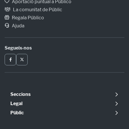
Aportació puntual a Público
La comunitat de Públic
Regala Público
Ajuda
Segueix-nos
Seccions
Política
Legal
Opinió
Avís legal
Públic
Internacional
Política de cookies
Qui som
Societat
Política de privadesa
Contacte