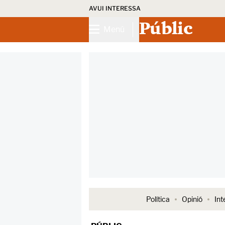
AVUI INTERESSA
Públic
Menú
Política
Opinió
Int