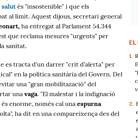
e
salut
és "insostenible" i que els
at al límit. Aquest dijous, secretari general
eonart,
ha entregat al Parlament 54.344
est que reclama mesures "urgents" per
EL
la sanitat.
1.
R
e es tracta d'un darrer "crit d'alerta" per
E
"
cal" en la política sanitària del Govern. Del
c
evitar una "gran mobilitazació" del
v
artar una
vaga
. "El malestar i la indignació
iu és enorme, només cal una
espurna
2.
olta", ha dit en una compareixença des del