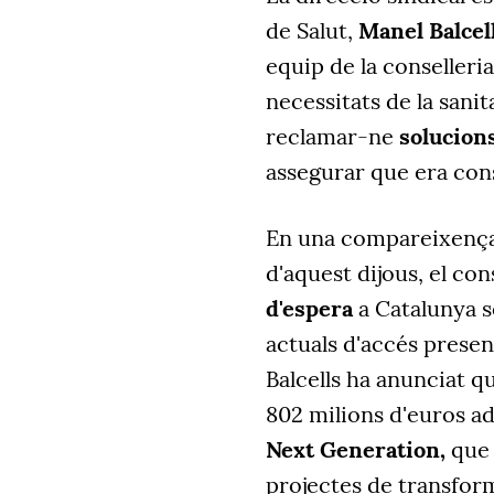
de Salut,
Manel Balcell
equip de la conselleria 
necessitats de la sanit
reclamar-ne
solucions
assegurar que era cons
En una compareixença 
d'aquest dijous, el co
d'espera
a Catalunya só
actuals d'accés presenc
Balcells ha anunciat 
802 milions d'euros ad
Next Generation,
que 
projectes de transform