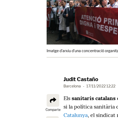
Imatge d'arxiu d'una concentració organi
Judit Castaño
Barcelona
-
17/11/2022 12:22
Els
sanitaris catalans
si la política sanitàri
Comparte
Catalunya
, el sindicat