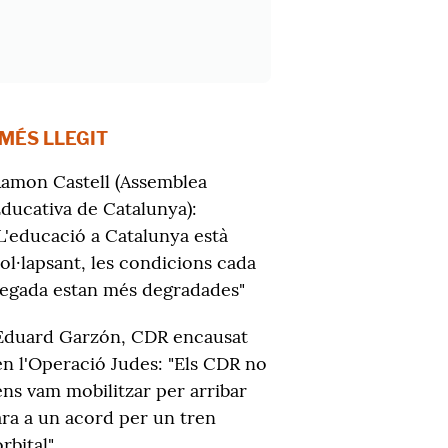
 MÉS LLEGIT
amon Castell (Assemblea
ducativa de Catalunya):
L'educació a Catalunya està
ol·lapsant, les condicions cada
egada estan més degradades"
Eduard Garzón, CDR encausat
en l'Operació Judes: "Els CDR no
ens vam mobilitzar per arribar
ara a un acord per un tren
orbital"