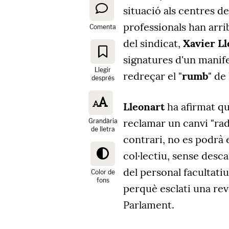
situació als centres d
professionals han arrib
Comenta
del sindicat,
Xavier Ll
signatures d'un manif
Llegir
redreçar el "
rumb
" de 
després
Lleonart
ha afirmat qu
reclamar un canvi "radi
Grandària
de lletra
contrari, no es podrà 
col·lectiu, sense desc
del personal facultat
Color de
fons
perquè esclati una rev
Parlament.