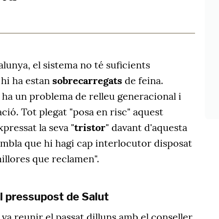
unya, el sistema no té suficients
 hi ha estan
sobrecarregats
de feina.
ha un problema de relleu generacional i
ció. Tot plegat "posa en risc" aquest
pressat la seva "
tristor
" davant d'aquesta
mbla que hi hagi cap interlocutor disposat
millores que reclamen".
l pressupost de Salut
 va reunir el passat dilluns amb el conseller