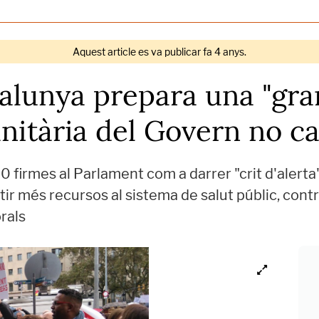
Aquest article es va publicar fa 4 anys.
lunya prepara una "gran
sanitària del Govern no c
0 firmes al Parlament com a darrer "crit d'alerta"
tir més recursos al sistema de salut públic, con
orals