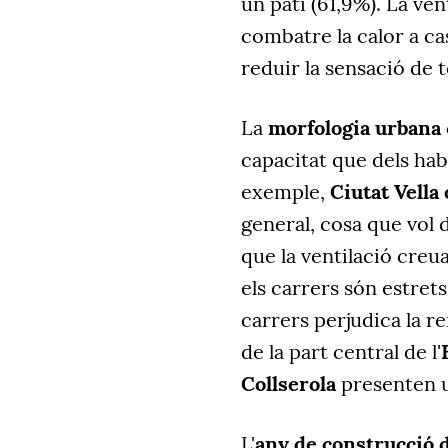
un pati (61,9%). La ven
combatre la calor a ca
reduir la sensació de 
La
morfologia urbana
capacitat que dels habi
exemple,
Ciutat Vella
general, cosa que vol 
que la ventilació creu
els carrers són estrets
carrers perjudica la r
de la part central de l'
Collserola
presenten u
L'
any de construcció d