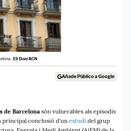
celona.
Eli Don/ACN
Añade Público a Google
es de Barcelona
són vulnerables als episodis
la principal conclusió d'un
estudi
del grup
ctura, Energia i Medi Ambient (AiEM) de la