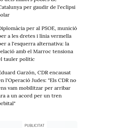
Catalunya per gaudir de l'eclipsi
solar
Diplomàcia per al PSOE, munició
per a les dretes i línia vermella
per a l'esquerra alternativa: la
relació amb el Marroc tensiona
el tauler polític
Eduard Garzón, CDR encausat
en l'Operació Judes: "Els CDR no
ens vam mobilitzar per arribar
ara a un acord per un tren
orbital"
PUBLICITAT