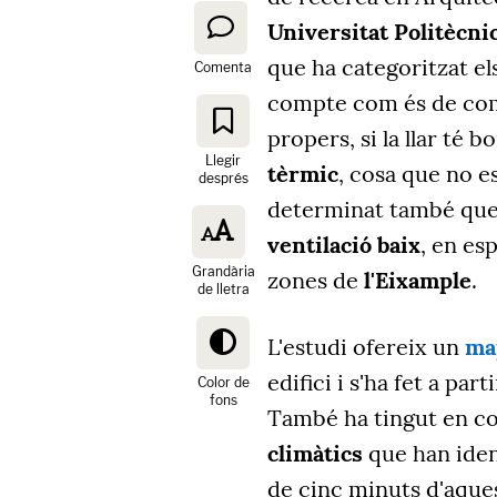
Universitat Politècni
que ha categoritzat els
Comenta
compte com és de com
propers, si la llar té 
Llegir
tèrmic
, cosa que no es
després
determinat també que
ventilació baix
, en esp
Grandària
zones de
l'Eixample
.
de lletra
L'estudi ofereix un
ma
edifici i s'ha fet a part
Color de
fons
També ha tingut en c
climàtics
que han iden
de cinc minuts d'aques