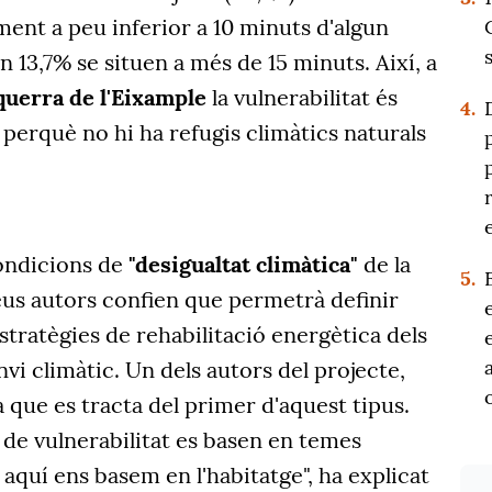
ent a peu inferior a 10 minuts d'algun
n 13,7% se situen a més de 15 minuts. Així, a
querra de l'Eixample
la vulnerabilitat és
4.
perquè no hi ha refugis climàtics naturals
condicions de
"desigualtat climàtica"
de la
5.
 seus autors confien que permetrà definir
 estratègies de rehabilitació energètica dels
nvi climàtic. Un dels autors del projecte,
a que es tracta del primer d'aquest tipus.
 de vulnerabilitat es basen en temes
quí ens basem en l'habitatge", ha explicat