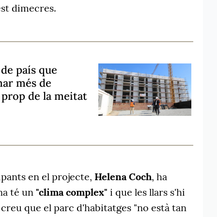
est dimecres.
 de país que
umar més de
 prop de la meitat
ipants en el projecte,
Helena Coch
, ha
a té un
"clima complex"
i que les llars s'hi
 creu que el parc d'habitatges "no està tan