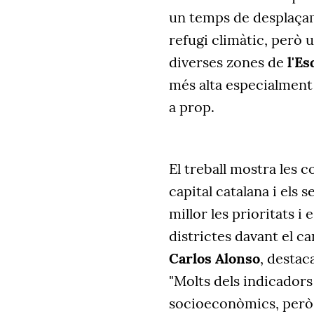
un temps de desplaçam
refugi climàtic, però u
diverses zones de
l'Es
més alta especialment 
a prop.
El treball mostra les 
capital catalana i els
millor les prioritats i
districtes davant el ca
Carlos Alonso
, destac
"Molts dels indicadors
socioeconòmics, però a