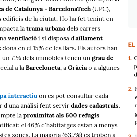
ca de Catalunya - BarcelonaTech
(UPC),
 edificis de la ciutat. Ho ha fet tenint en
pacta la
trama urbana
dels carrers
bona
ventilació
i si disposa d'
aïllament
EL
 dona en el 15% de les llars. Els autors han
 un 71% dels immobles tenen un
grau de
1.
C
p
ecial a la
Barceloneta
, a
Gràcia
o a algunes
d
2.
pa interactiu
on es pot consultar cada
ir d'una anàlisi fent servir
dades cadastrals
.
ompte la
proximitat als 600 refugis
tificat: el 46% d'habitatges estan a menys
tes zones. La majoria (63,7%) es troben a
3.