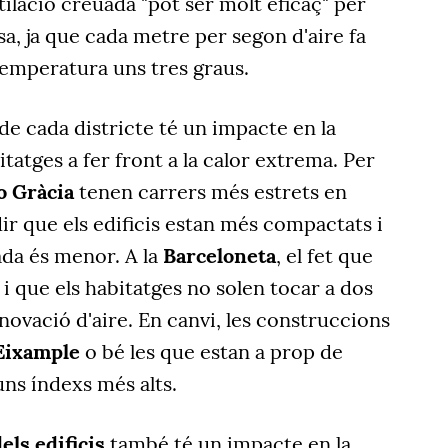
tilació creuada "pot ser molt eficaç" per
sa, ja que cada metre per segon d'aire fa
temperatura uns tres graus.
de cada districte té un impacte en la
tatges a fer front a la calor extrema. Per
 o Gràcia
tenen carrers més estrets en
dir que els edificis estan més compactats i
ada és menor. A la
Barceloneta
, el fet que
 i que els habitatges no solen tocar a dos
enovació d'aire. En canvi, les construccions
Eixample
o bé les que estan a prop de
ns índexs més alts.
els edificis
també té un impacte en la