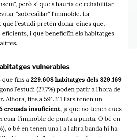
em", però sí que s'hauria de rehabilitar
vitar "sobreaïllar" l'immoble. La
t que l'estudi pretén donar eines que,
i eficients, i que beneficiïn els habitatges
altres.
bitatges vulnerables
 que fins a
229.608 habitatges dels 829.169
egons l'estudi (27,7%) poden patir a l'hora de
. Alhora, fins a 591.211 llars tenen un
ó creuada insuficient
, ja que no tenen dues
creuar l'immoble de punta a punta. O bé en
, o bé en tenen una i a l'altra banda hi ha