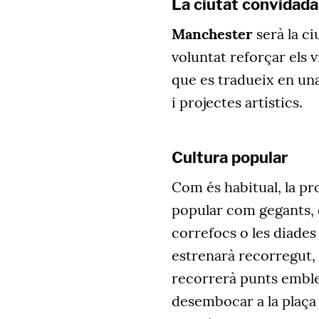
La ciutat convidad
Manchester
serà la c
voluntat reforçar els v
que es tradueix en u
i projectes artístics.
Cultura popular
Com és habitual, la p
popular com gegants, d
correfocs o les diades
estrenarà recorregut, q
recorrerà punts emblem
desembocar a la plaça 