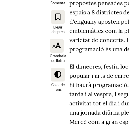
propostes pensades pe
Comenta
espais a 8 districtes d
d'enguany aposten pel t
Llegir
emblemàtics com la pl
després
varietat de concerts. L
programació és una de 
Grandària
de lletra
El dimecres, festiu loca
popular i arts de carre
hi haurà programació. 
Color de
fons
tarda i al vespre, i se
activitat tot el dia i 
una jornada diürna ple
Mercè com a gran espe