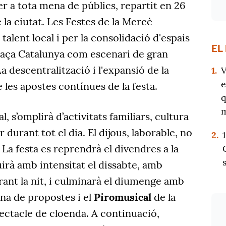
r a tota mena de públics, repartit en 26
e la ciutat. Les Festes de la Mercè
alent local i per la consolidació d'espais
EL
aça Catalunya com escenari de gran
a descentralització i l'expansió de la
1.
V
e
les apostes contínues de la festa.
q
m
l, s’omplirà d’activitats familiars, cultura
r durant tot el dia. El dijous, laborable, no
2.
La festa es reprendrà el divendres a la
guirà amb intensitat el dissabte, amb
durant la nit, i culminarà el diumenge amb
na de propostes i el
Piromusical
de la
ctacle de cloenda. A continuació,