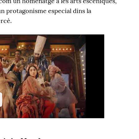
com un homenatge a les arts escèniques,
n protagonisme especial dins la
ercè.