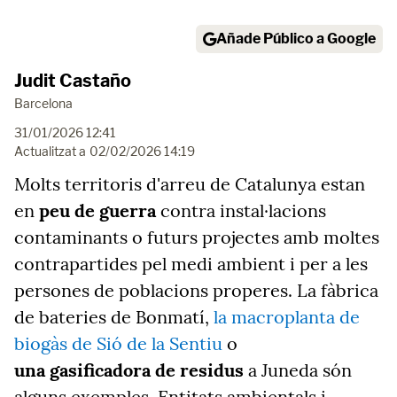
Añade Público a Google
Judit Castaño
Barcelona
31/01/2026 12:41
Actualitzat a
02/02/2026 14:19
Molts territoris d'arreu de Catalunya estan
en
peu de guerra
contra instal·lacions
contaminants o futurs projectes amb moltes
contrapartides pel medi ambient i per a les
persones de poblacions properes. La fàbrica
de bateries de Bonmatí,
la macroplanta de
biogàs de Sió de la Sentiu
o
una gasificadora de residus
a Juneda són
alguns exemples.
Entitats ambientals i