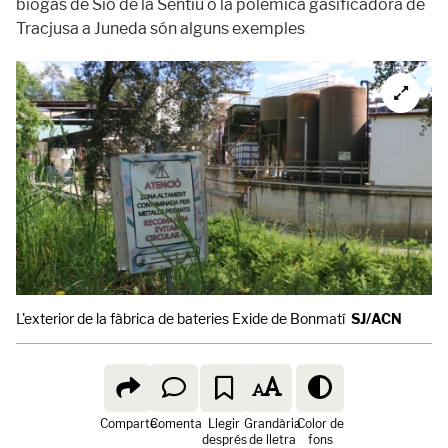
biogàs de Sió de la Sentiu o la polèmica gasificadora de
Tracjusa a Juneda són alguns exemples
L'exterior de la fàbrica de bateries Exide de Bonmatí
SJ/ACN
Comparte
Comenta
Llegir
Grandària
Color de
després
de lletra
fons