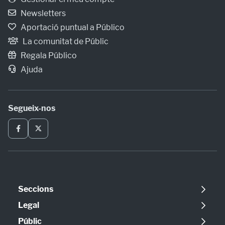
Newsletters
Aportació puntual a Público
La comunitat de Públic
Regala Público
Ajuda
Segueix-nos
Seccions
Política
Legal
Opinió
Avís legal
Públic