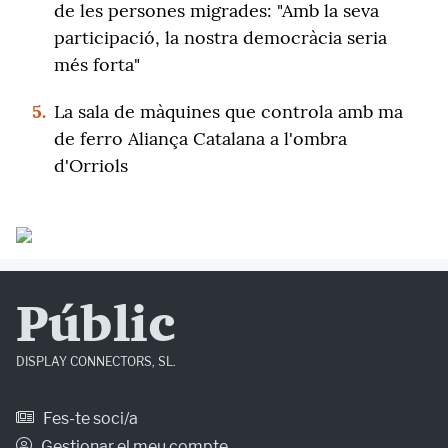
de les persones migrades: "Amb la seva
participació, la nostra democràcia seria
més forta"
5.
La sala de màquines que controla amb ma
de ferro Aliança Catalana a l'ombra
d'Orriols
Públic
DISPLAY CONNECTORS, SL.
Fes-te soci/a
Gestionar el meu compte