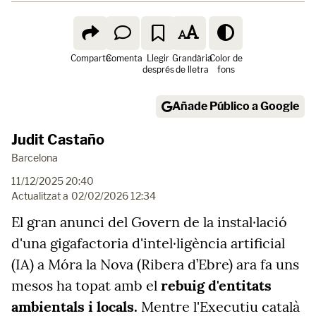
Comparte
Comenta
Llegir
Grandària
Color de
després
de lletra
fons
Añade Público a Google
Judit Castaño
Barcelona
11/12/2025 20:40
Actualitzat a
02/02/2026 12:34
El gran anunci del Govern de la instal·lació
d'una gigafactoria d'intel·ligència artificial
(IA) a Móra la Nova (Ribera d’Ebre) ara fa uns
mesos ha topat amb el
rebuig d'entitats
ambientals i locals.
Mentre l'Executiu català