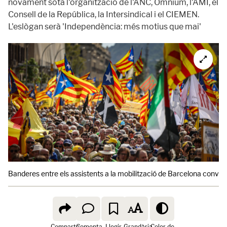
novament sota l'organització de l'ANC, Òmnium, l'AMI, el
Consell de la República, la Intersindical i el CIEMEN.
L'eslògan serà 'Independència: més motius que mai'
Banderes entre els assistents a la mobilització de Barcelona convoc
Comparte
Comenta
Llegir
Grandària
Color de