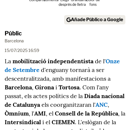
després
de lletra
fons
Añade Público a Google
Públic
Barcelona
15/07/2025 16:59
La
mobilització independentista
de l'
Onze
de Setembre
d'enguany tornarà a ser
descentralitzada, amb manifestacions a
Barcelona
,
Girona
i
Tortosa
. Com l'any
passat, els actes polítics de la
Diada nacional
de Catalunya
els coorganitzaran l'
ANC
,
Òmnium
, l'
AMI
, el
Consell de la República
, la
Intersindical
i el
CIEMEN
. L'eslògan de la