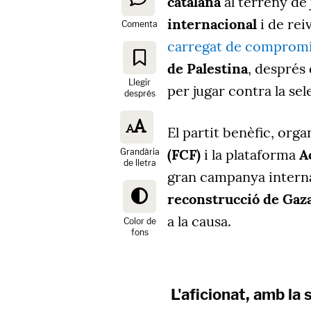
catalana
al terreny de 
internacional
i de rei
Comenta
carregat de comprom
de Palestina
, després
Llegir
per jugar contra la sel
després
El partit benèfic, orga
(FCF)
i la plataforma
A
Grandària
de lletra
gran campanya interna
reconstrucció de Gaz
a la causa.
Color de
fons
L'aficionat, amb la