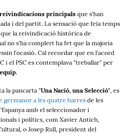
 reivindicacions principals
que s'han
rnada i del partit. La sensació que feia temps
 que la reivindicació històrica de
onal no s'ha complert ha fet que la majoria
essin l'ocasió. Cal recordar que en l'acord
C i el PSC es contemplava "treballar" per
l'equip
.
ta la pancarta "
Una Nació, una Selecció"
, es
de germanor a les quatre barres
de les
d'Espanya amb el seleccionador i
ionals i polítics, com Xavier Antich,
tural, o Josep Rull, president del