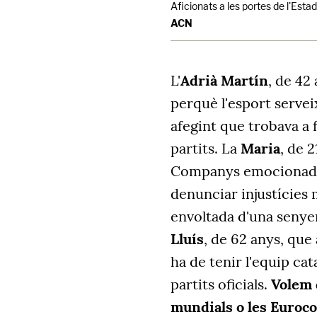
Aficionats a les portes de l'Est
ACN
L'
Adrià Martín
, de 42
perquè l'esport serveix
afegint que trobava a 
partits. La
Maria
, de 2
Companys emocionada: 
denunciar injustícies 
envoltada d'una senyer
Lluís
, de 62 anys, que
ha de tenir l'equip ca
partits oficials.
Volem q
mundials o les Euroc