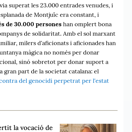
avia superat les 23.000 entrades venudes, i
'esplanada de Montjuïc era constant, i
és de 30.000 persones
han omplert bona
 Companys de solidaritat. Amb el sol marxant
amiliar, milers d'aficionats i aficionades han
muntanya màgica no només per donar
acional, sinó sobretot per donar suport a
 gran part de la societat catalana: el
contra del genocidi perpetrat per l'estat
rtit la vocació de