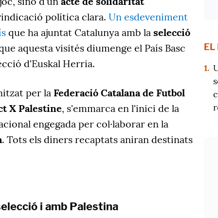
joc, sinó d'un
acte de solidaritat
vindicació política clara.
Un esdeveniment
ís
que ha ajuntat Catalunya amb la
selecció
EL
 que aquesta visités diumenge el País Basc
ecció d'Euskal Herria.
1.
U
s
nitzat per la
Federació Catalana de Futbol
c
r
ct X Palestine
, s'emmarca en l'inici de la
cional engegada per col·laborar en la
a
. Tots els diners recaptats aniran destinats
 selecció i amb Palestina