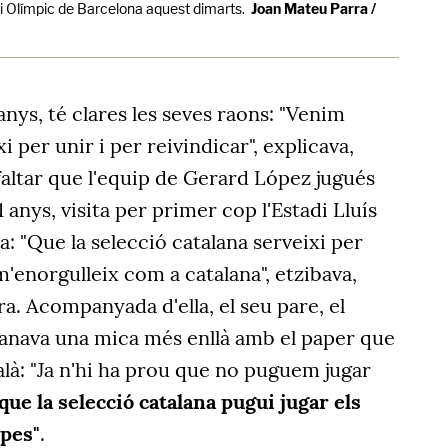
adi Olímpic de Barcelona aquest dimarts.
Joan Mateu Parra /
 anys, té clares les seves raons: "Venim
i per unir i per reivindicar", explicava,
faltar que l'equip de Gerard López jugués
1 anys, visita per primer cop l'Estadi Lluís
"Que la selecció catalana serveixi per
m'enorgulleix com a catalana", etzibava,
a. Acompanyada d'ella, el seu pare, el
 anava una mica més enllà amb el paper que
talà: "Ja n'hi ha prou que no puguem jugar
ue la selecció catalana pugui jugar els
opes"
.