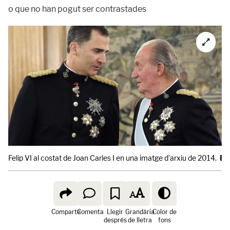
o que no han pogut ser contrastades
Felip VI al costat de Joan Carles I en una imatge d'arxiu de 2014.
Eu
Comparte
Comenta
Llegir
Grandària
Color de
després
de lletra
fons