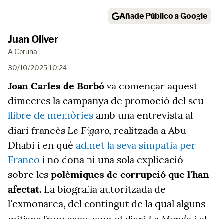
Añade Público a Google
Juan Oliver
A Coruña
30/10/2025 10:24
Joan Carles de Borbó
va començar aquest
dimecres la campanya de promoció del seu
llibre de memòries
amb una entrevista al
Le Figaro
diari francès
, realitzada a Abu
Dhabi i en què
admet la seva simpatia per
Franco
i no dona ni una sola explicació
sobre les
polèmiques de corrupció que l'han
afectat
. La biografia autoritzada de
l'exmonarca, del contingut de la qual alguns
Le Monde
mitjans francesos, com el diari
i el