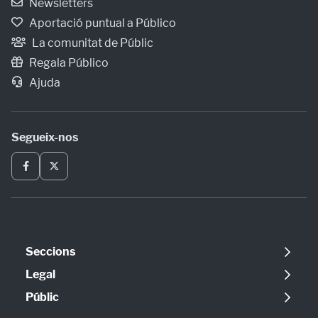
Newsletters
Aportació puntual a Público
La comunitat de Públic
Regala Público
Ajuda
Segueix-nos
Seccions
Política
Legal
Opinió
Avís legal
Públic
Internacional
Política de cookies