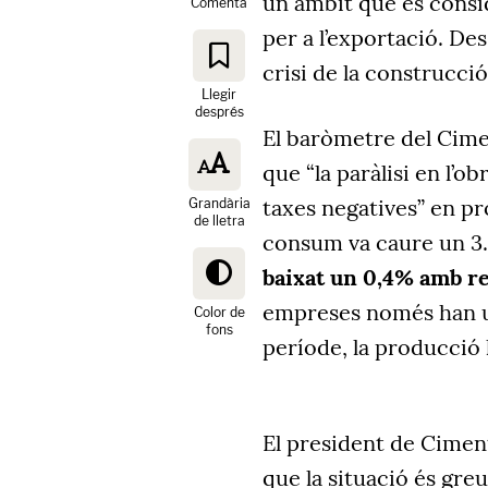
un àmbit que es consid
Comenta
per a l’exportació. De
crisi de la construcci
Llegir
després
El baròmetre del Cimen
que “la paràlisi en l’o
taxes negatives” en p
Grandària
de lletra
consum va caure un 3
baixat un 0,4% amb re
empreses només han uti
Color de
fons
període, la producció
El president de Cimen
que la situació és greu