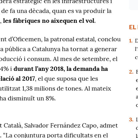
era estratègic en les infraestructures i
s de fa una dècada, quan es va produir la
ó,
les fàbriques no aixequen el vol
.
EL
t d’Oficemen, la patronal estatal, conclou
1.
D
bra pública a Catalunya ha tornat a generar
l
c
roducció i consum. Al mes de setembre, el
.4% i
durant l’any 2018, la demanda ha
2.
lació al 2017
, el que suposa que les
litzat 1,38 milions de tones. Al mateix
 ha disminuït un 8%.
3.
t Català, Salvador Fernández Capo, admet
. “La conjuntura porta dificultats en el