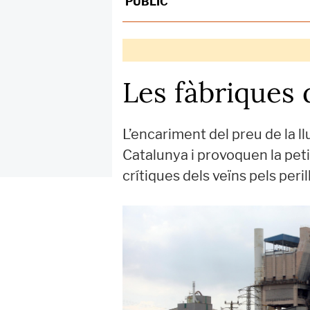
PÚBLIC
Les fàbriques
L’encariment del preu de la l
Catalunya i provoquen la petic
crítiques dels veïns pels peril