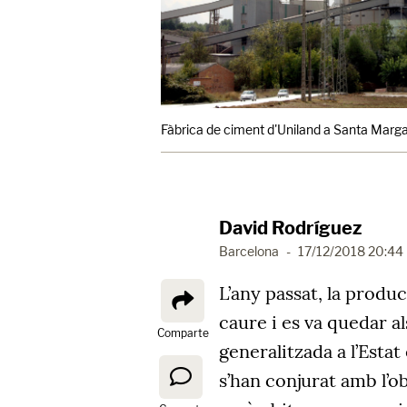
Fàbrica de ciment d'Uniland a Santa Marga
David Rodríguez
Barcelona
-
17/12/2018 20:44
L’any passat, la produ
caure i es va quedar a
Comparte
generalitzada a l’Estat
s’han conjurat amb l’o