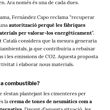
en. Ara només és una de cada dues.
rama, Fernández Capo reclama “recuperar
 una
autorització perquè les fàbriques
terials per valorar-los energèticament
”.
t Català considera que la mesura generaria
diambientals, ja que contribuiria a rebaixar
us i les emissions de CO2. Aquesta proposta
ctivitat i elaborar nous materials.
 a combustible?
e s’estan plantejant les cimenteres per
és la
crema de tones de neumàtics com a
lternativa
. Davant d’aquesta situació, les