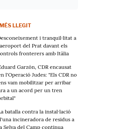
 MÉS LLEGIT
esconeixement i tranquil·litat a
'aeroport del Prat davant els
ontrols fronterers amb Itàlia
Eduard Garzón, CDR encausat
en l'Operació Judes: "Els CDR no
ens vam mobilitzar per arribar
ara a un acord per un tren
orbital"
La batalla contra la instal·lació
d'una incineradora de residus a
la Selva del Camp continua