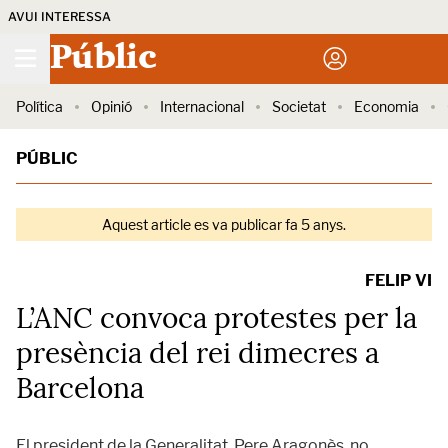
AVUI INTERESSA
Públic
Política
Opinió
Internacional
Societat
Economia
PÚBLIC
Aquest article es va publicar fa 5 anys.
FELIP VI
L’ANC convoca protestes per la
presència del rei dimecres a
Barcelona
El president de la Generalitat, Pere Aragonès, no