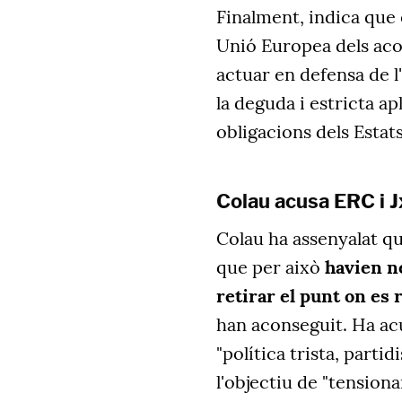
Finalment, indica que 
Unió Europea dels acor
actuar en defensa de l'
la deguda i estricta ap
obligacions dels Estat
Colau acusa ERC i J
Colau ha assenyalat qu
que per això
havien n
retirar el punt on es
han aconseguit. Ha ac
"política trista, parti
l'objectiu de "tension