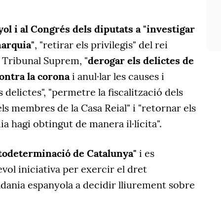
ol i al Congrés dels diputats a "investigar
narquia"
, "retirar els privilegis" del rei
l Tribunal Suprem, "
derogar els delictes de
ontra la corona
i anul·lar les causes i
delictes", "permetre la fiscalització dels
els membres de la Casa Reial" i "retornar els
a hagi obtingut de manera il·lícita".
utodeterminació de Catalunya"
i es
vol iniciativa per exercir el dret
dania espanyola a decidir lliurement sobre