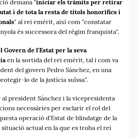
ició demana "
iniciar els tràmits per retirar
utat i de tota la resta de títols honorífics i
onals
" al rei emèrit, així com "constatar
nyola és successora del règim franquista".
l Govern de l'Estat per la seva
ia
en la sortida del rei emèrit, tal i com va
ident del govern Pedro Sánchez, en una
otegir-lo de la justícia suïssa".
al president Sánchez i la vicepresidenta
cions necessàries per esclarir el rol del
questa operació d'Estat de blindatge de la
 situació actual en la que es troba el rei