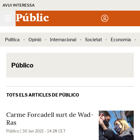
AVUI INTERESSA
Públic
Política
Opinió
Internacional
Societat
Economia
Público
TOTS ELS ARTICLES DE PÚBLICO
Carme Forcadell surt de Wad-
Ras
Público
| 30 Jan 2021 - 14:28 CET