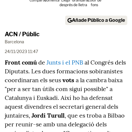
Comparte
Comenta
Llegir
Grandària
Color de
després
de lletra
fons
Añade Público a Google
ACN / Públic
Barcelona
24/11/2023 11:47
Front comú
de
Junts i el PNB
al Congrés dels
Diputats. Les dues formacions sobiranistes
coordinaran els seus
vots
a la cambra baixa
"per a ser tan útils com sigui possible" a
Catalunya i Euskadi. Així ho ha defensat
aquest divendres el secretari general dels
juntaires,
Jordi Turull
, que es troba a Bilbao
per reunir-se amb una delegació dels