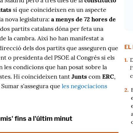
a Madrid però a tres dies de la
constitució
tats
sí que coincideixen en un aspecte
 la nova legislatura:
a menys de 72 hores de
 dos partits catalans dóna per feta una
 de la cambra. Així ho han manifestat a
EL
irecció dels dos partits que asseguren que
nt o presidenta del PSOE al Congrés si els
1.
D
n les condicions que han posat sobre la
l
c
stes. Hi coincideixen tant
Junts
com
ERC
,
i Sumar s'assegura que
les negociacions
2.
mis' fins a l'últim minut