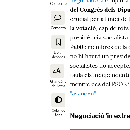
negociadora
conjunta 
Comparte
del Congrés dels Dipu
crucial per a l'inici de
la votació
, cap de tots
Comenta
presidència socialista
Públic
membres de la d
Llegir
no hi haurà un preside
després
socialistes no accepte
taula els independenti
Grandària
mentre des del PSOE 
de lletra
"avancen"
.
Color de
Negociació 'in extre
fons