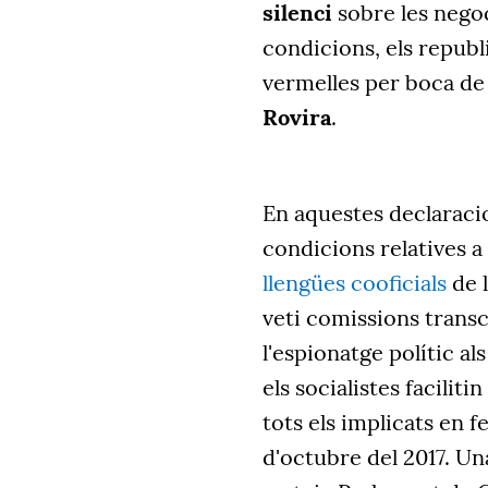
silenci
sobre les negoc
condicions, els republi
vermelles per boca de 
Rovira
.
En aquestes declaracio
condicions relatives a
llengües cooficials
de l
veti comissions trans
l'espionatge polític a
els socialistes faciliti
tots els implicats en f
d'octubre del 2017. Un