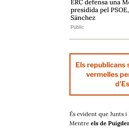
ERC defensa una Me
presidida pel PSOE,
Sánchez
Públic
Els republicans s
vermelles per
d'Es
És evident que Junts i
Mentre
els de Puigde