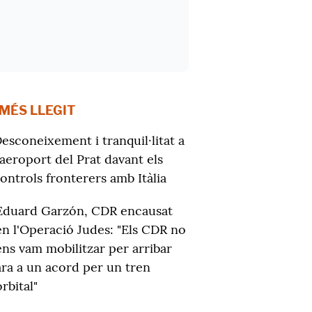
 MÉS LLEGIT
esconeixement i tranquil·litat a
'aeroport del Prat davant els
ontrols fronterers amb Itàlia
Eduard Garzón, CDR encausat
en l'Operació Judes: "Els CDR no
ens vam mobilitzar per arribar
ara a un acord per un tren
orbital"