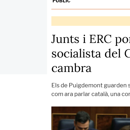
PÚBLIC
Junts i ERC po
socialista del 
cambra
Els de Puigdemont guarden sil
com ara parlar català, una co