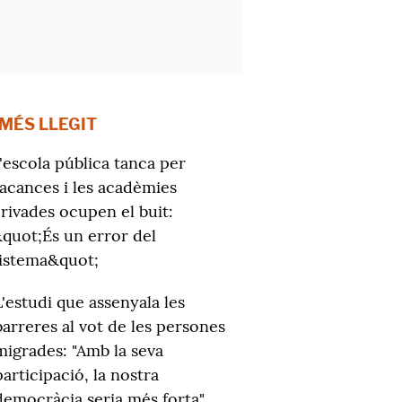
 MÉS LLEGIT
'escola pública tanca per
acances i les acadèmies
rivades ocupen el buit:
quot;És un error del
istema&quot;
L'estudi que assenyala les
barreres al vot de les persones
migrades: "Amb la seva
participació, la nostra
democràcia seria més forta"