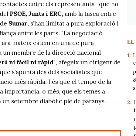
 contactes entre els representants -que no
 del
PSOE, Junts i ERC
, amb la tasca entre
 de
Sumar
, s'han limitat a pura exploració i
iança entre les parts. "La negociació
EL
 ara mateix estem en una de pura
a un membre de la direcció nacional
1.
L
rà ni fàcil ni ràpid"
, afegeix un dirigent de
v
p
 que s'apunta des dels socialistes que
&
ació més ràpida. I és que el tempo de la
s
a importància, o més, que els temes a
a un setembre diabòlic ple de paranys
2.
.