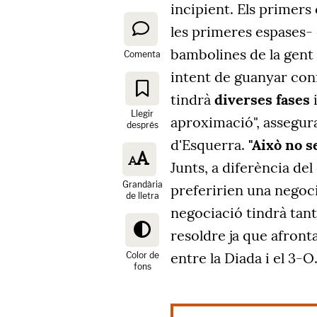
incipient. Els primers
les primeres espases-
bambolines de la gent
Comenta
intent de guanyar conf
tindrà
diverses fases
i
Llegir
aproximació", assegur
després
d'Esquerra.
"Això no se
Junts, a diferència del
Grandària
preferirien una negoci
de lletra
negociació tindrà tant
resoldre ja que afront
entre la Diada i el 3-O
Color de
fons