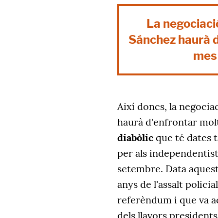
La negociació
Sánchez haurà d
mes 
Així doncs, la negocia
haurà d'enfrontar mo
diabòlic
que té dates t
per als independentist
setembre. Data aques
anys de l'assalt policial
referèndum i que va 
dels llavors presiden