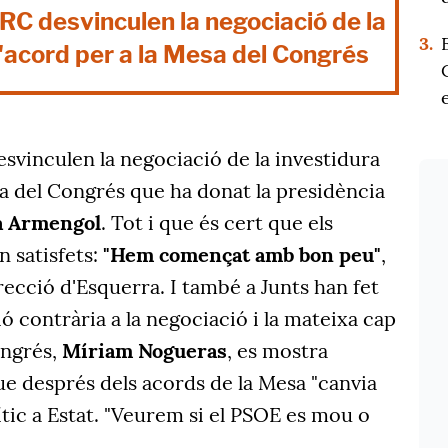
RC desvinculen la negociació de la
3.
l'acord per a la Mesa del Congrés
svinculen la negociació de la investidura
sa del Congrés que ha donat la presidència
a Armengol
. Tot i que és cert que els
 satisfets:
"Hem començat amb bon peu"
,
recció d'Esquerra. I també a Junts han fet
ió contrària a la negociació i la mateixa cap
Congrés,
Míriam Nogueras
, es mostra
e després dels acords de la Mesa "canvia
tic a Estat. "Veurem si el PSOE es mou o