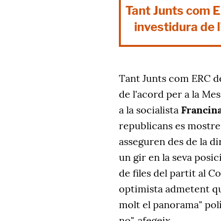
Tant Junts com E
investidura de 
Tant Junts com ERC de
de l'acord per a la Me
a la socialista
Francin
republicans es mostren
asseguren des de la di
un gir en la seva posic
de files del partit al 
optimista admetent qu
molt el panorama" polí
no", afegeix.