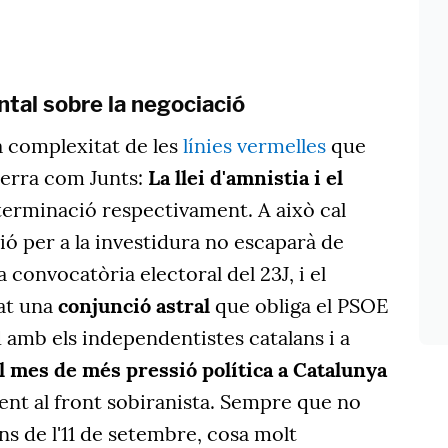
tal sobre la negociació
a complexitat de les
línies vermelles
que
uerra com Junts:
La llei d'amnistia i el
erminació respectivament. A això cal
ó per a la investidura no escaparà de
 convocatòria electoral del 23J, i el
at una
conjunció astral
que obliga el PSOE
 amb els independentistes catalans i a
l mes de més pressió política a Catalunya
ment al front sobiranista. Sempre que no
ns de l'11 de setembre, cosa molt