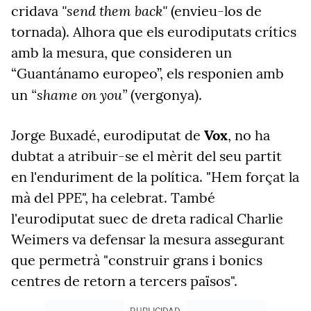
"send them back"
cridava
(envieu-los de
tornada). Alhora que els eurodiputats crítics
amb la mesura, que consideren un
“Guantánamo europeo”, els responien amb
“shame on you”
un
(vergonya).
Jorge Buxadé, eurodiputat de
Vox
, no ha
dubtat a atribuir-se el mèrit del seu partit
en l'enduriment
de la política. "Hem forçat la
mà del PPE", ha celebrat. També
l'eurodiputat suec de dreta radical Charlie
Weimers va defensar la mesura assegurant
que permetrà "construir grans i bonics
centres de retorn a tercers països".