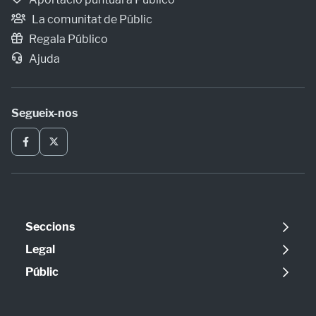
La comunitat de Públic
Regala Público
Ajuda
Segueix-nos
Seccions
Política
Legal
Opinió
Avís legal
Públic
Internacional
Política de cookies
Qui som
Societat
Política de privadesa
Contacte