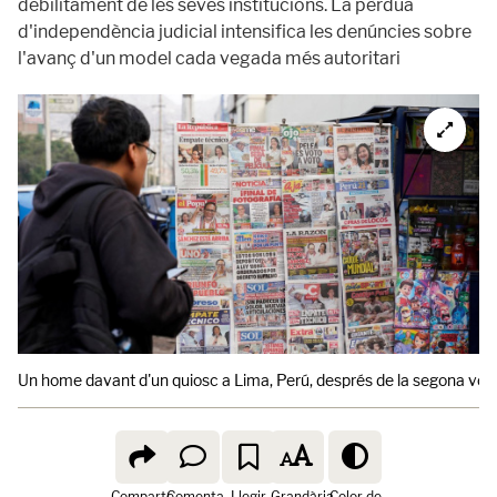
debilitament de les seves institucions. La pèrdua
d'independència judicial intensifica les denúncies sobre
l'avanç d'un model cada vegada més autoritari
Un home davant d'un quiosc a Lima, Perú, després de la segona volta
Comparte
Comenta
Llegir
Grandària
Color de