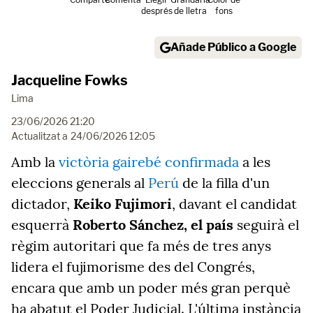
després
de lletra
fons
Añade Público a Google
Jacqueline Fowks
Lima
23/06/2026 21:20
Actualitzat a
24/06/2026 12:05
Amb la
victòria gairebé confirmada
a les
eleccions generals al
Perú
de la filla d'un
dictador,
Keiko Fujimori
, davant el candidat
esquerrà
Roberto Sánchez, el país
seguirà el
règim autoritari que fa més de tres anys
lidera el fujimorisme des del Congrés,
encara que amb un poder més gran perquè
ha abatut el Poder Judicial. L'última instància