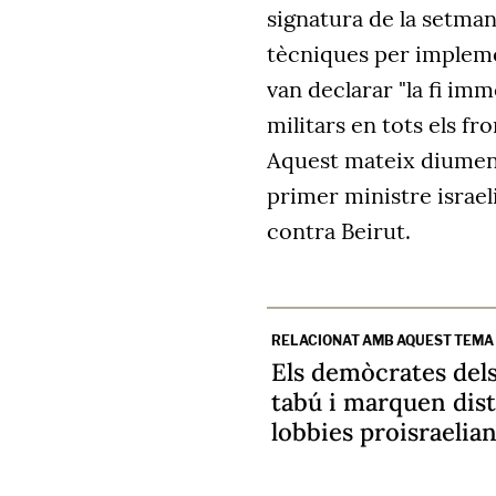
signatura de la setma
tècniques per implemen
van declarar "la fi im
militars en tots els fro
Aquest mateix diumenge
primer ministre israel
contra Beirut.
RELACIONAT AMB AQUEST TEMA
Els demòcrates del
tabú i marquen dis
lobbies proisraelia