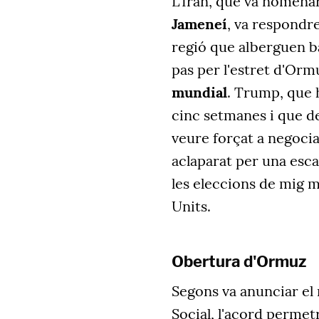
L'Iran, que va nomenar
Jameneí
, va respondre
regió que alberguen b
pas per l'estret d'Orm
mundial
. Trump, que 
cinc setmanes i que der
veure forçat a negocia
aclaparat per una escal
les eleccions de mig 
Units.
Obertura d'Ormuz
Segons va anunciar el 
Social, l'acord permetr