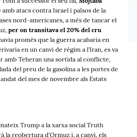
 com a successor el seu fill,
Mojtaba
 amb atacs contra Israel i països de la
ases nord-americanes, a més de tancar el
uz,
per on transitava el 20% del cru
havia promès que la guerra acabaria en
ivaria en un canvi de règim a l'Iran, es va
r amb Teheran una sortida al conflicte,
ada del preu de la gasolina a les portes de
mandat del mes de novembre als Estats
mateix Trump a la xarxa social Truth
à la reobertura d'Ormuz i, a canvi, els