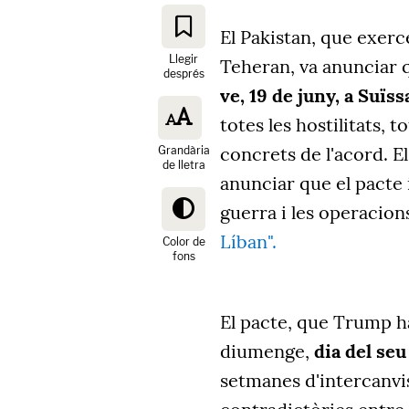
El Pakistan, que exer
Llegir
Teheran, va anunciar 
després
ve, 19 de juny, a Suï
totes les hostilitats, 
concrets de l'acord. El
Grandària
de lletra
anunciar que el pacte 
guerra i les operacion
Líban".
Color de
fons
El pacte, que Trump h
diumenge,
dia del seu
setmanes d'intercanvi