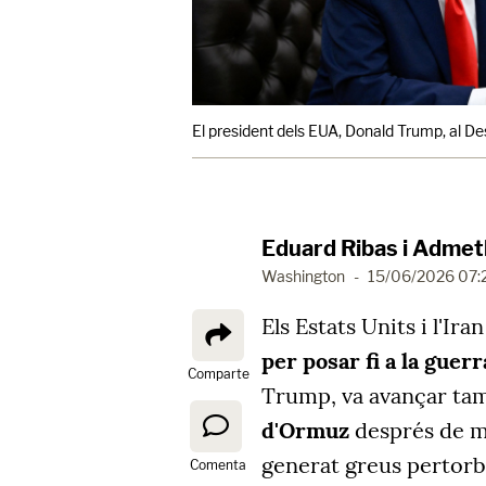
El president dels EUA, Donald Trump, al De
Eduard Ribas i Admetl
Washington
-
15/06/2026 07:
Els Estats Units i l'I
per posar fi a la guerr
Comparte
Trump, va avançar t
d'Ormuz
després de mé
generat greus pertorba
Comenta