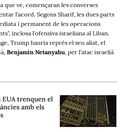
na que ve, començaran les converses
tar l'acord. Segons Sharif, les dues parts
mediata i permanent de les operacions
nts", inclosa l'ofensiva israeliana al Líban.
, Trump hauria reprès el seu aliat, el
ià,
Benjamín Netanyahu
, per l'atac israelià
s EUA trenquen el
tàncies amb els
ns