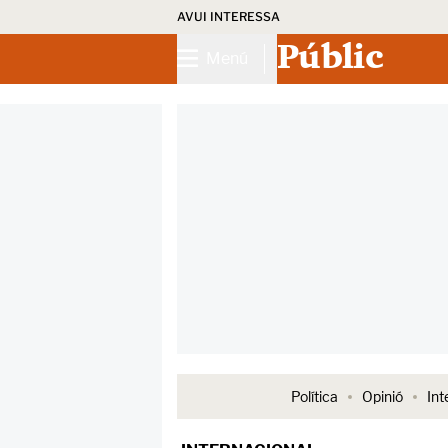
AVUI INTERESSA
Públic
Menú
Política
Opinió
Int