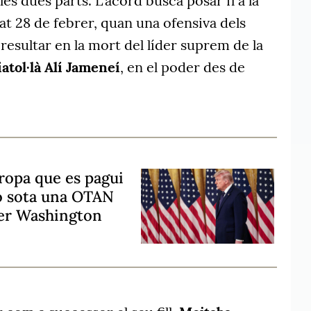
es dues parts. L'acord busca posar fi a la
sat 28 de febrer, quan una ofensiva dels
a resultar en la mort del líder suprem de la
aiatol·là Alí Jameneí
, en el poder des de
ropa que es pagui
rò sota una OTAN
per Washington