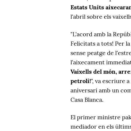
Estats Units aixecara
l'abril sobre els vaixe
"L'acord amb la Repúbli
Felicitats a tots! Per 
sense peatge de l'estr
l'aixecament immediat 
Vaixells del món, arre
petroli!
", va escriure 
aniversari amb un comb
Casa Blanca.
El primer ministre pa
mediador en els últims