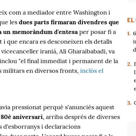
ceix com a mediador entre Washington i
EL
que les
dues parts firmaran divendres que
ssa un memoràndum d'entesa
per posar fi a
1.
6
tot i que encara es desconeixen els detalls
i
d
 vicecanceller iranià, Ali Gharaibabadi, va
inclou "el final immediat i permanent de la
2.
s militars en diversos fronts,
inclòs el
3.
avia pressionat perquè s'anunciés aquest
 80è aniversari
, arriba després de diverses
s d'esborranys i declaracions