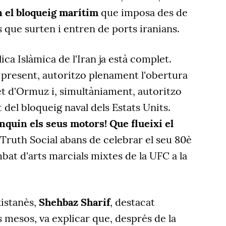
n el bloqueig marítim
que imposa des de
lls que surten i entren de ports iranians.
ca Islàmica de l'Iran ja està complet.
la present, autoritzo plenament l'obertura
et d'Ormuz i, simultàniament, autoritzo
del bloqueig naval dels Estats Units.
nquin els seus motors! Que flueixi el
a Truth Social abans de celebrar el seu 80è
at d'arts marcials mixtes de la UFC a la
kistanès,
Shehbaz Sharif
, destacat
 mesos, va explicar que, després de la