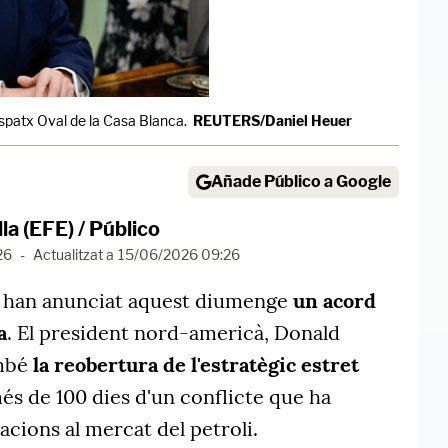
spatx Oval de la Casa Blanca.
REUTERS/Daniel Heuer
Añade Público a Google
la (EFE) / Público
26
-
Actualitzat a
15/06/2026 09:26
ran han anunciat aquest diumenge
un acord
a
. El president nord-americà, Donald
ambé
la reobertura de l'estratègic estret
s de 100 dies d'un conflicte que ha
cions al mercat del petroli.